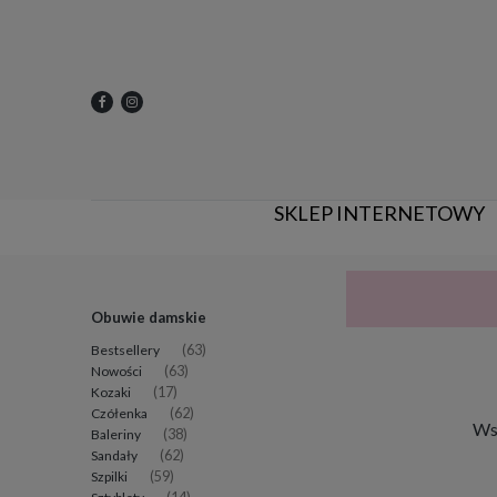
SKLEP INTERNETOWY
Obuwie damskie
Bestsellery
(63)
Nowości
(63)
Kozaki
(17)
Czółenka
(62)
Wsz
Baleriny
(38)
Sandały
(62)
Szpilki
(59)