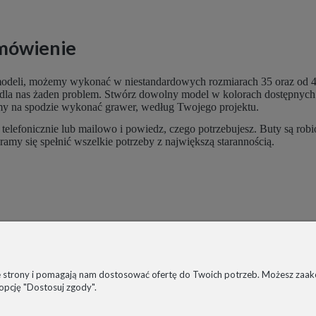
mówienie
deli, możemy wykonać w niestandardowych rozmiarach 35 oraz od 42 do
o dla nas żaden problem. Stwórz dowolny model w kolorach dostępnych n
emy na spodzie wykonać grawer, według Twojego projektu.
i telefonicznie lub mailowo i powiedz, czego potrzebujesz. Buty są r
aramy się spełnić wszelkie potrzeby z największą starannością.
BUTY NA ZAMÓWIENIE
CZAS
WSPÓŁPRACA
REK
TABELA ROZMIARÓW
KOS
ie strony i pomagają nam dostosować ofertę do Twoich potrzeb. Możesz zaakc
 opcję "Dostosuj zgody".