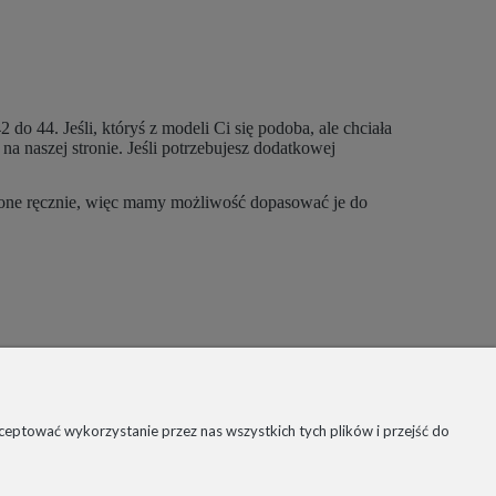
 44. Jeśli, któryś z modeli Ci się podoba, ale chciała
a naszej stronie. Jeśli potrzebujesz dodatkowej
obione ręcznie, więc mamy możliwość dopasować je do
 REALIZACJI
LAMACJE / ZWROTY
ZTY DOSTAWY
eptować wykorzystanie przez nas wszystkich tych plików i przejść do