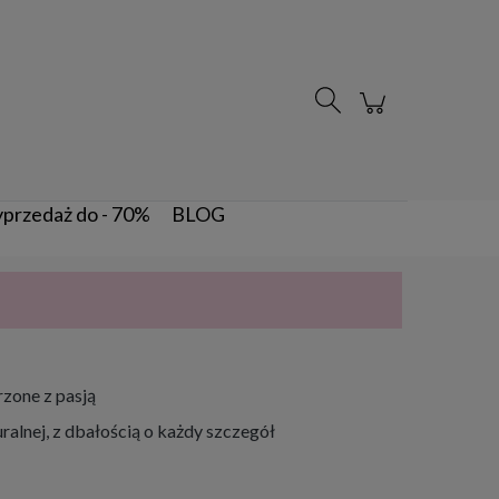
Zarejestruj się
Zaloguj się
przedaż do - 70%
BLOG
zone z pasją
ralnej, z dbałością o każdy szczegół