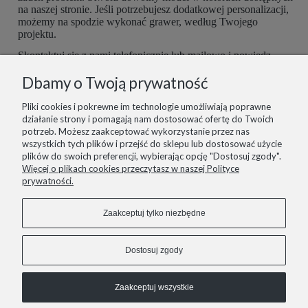
na naszej stronie. Jeśli potrzebujesz dodatkowej personalizacji,
możemy na spodzie wykonać grawer, według Twojego
projektu.
Skontaktuj się z nami telefonicznie lub mailowo i powiedz,
czego potrzebujesz. Buty są robione ręcznie, więc mamy
Dbamy o Twoją prywatność
możliwość dopasować je do Ciebie idealnie. Postaramy się
spełnić wszelkie potrzeby z największą starannością.
Pliki cookies i pokrewne im technologie umożliwiają poprawne
działanie strony i pomagają nam dostosować ofertę do Twoich
potrzeb. Możesz zaakceptować wykorzystanie przez nas
wszystkich tych plików i przejść do sklepu lub dostosować użycie
plików do swoich preferencji, wybierając opcję "Dostosuj zgody".
informacje
Więcej o plikach cookies przeczytasz w naszej Polityce
prywatności.
pomoc
Zaakceptuj tylko niezbędne
zakupy
Dostosuj zgody
Zaakceptuj wszystkie