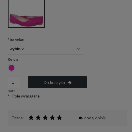
*
Rozmiar:
Kolor:
Do koszyka
para
*
- Pole wymagane
Ocena:
dodaj opinię