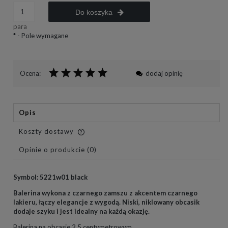
Do koszyka
para
*
- Pole wymagane
Ocena:
dodaj opinię
Opis
Koszty dostawy
Cena nie zawiera ewentualnych kosztów płatności
Opinie o produkcie (0)
Symbol: 5221w01 black
Balerina wykona z czarnego zamszu z akcentem czarnego
lakieru, łączy elegancje z wygodą. Niski, niklowany obcasik
dodaje szyku
i jest idealny na każdą okazję.
Balerina na obcasie 2,5 centymetrowym