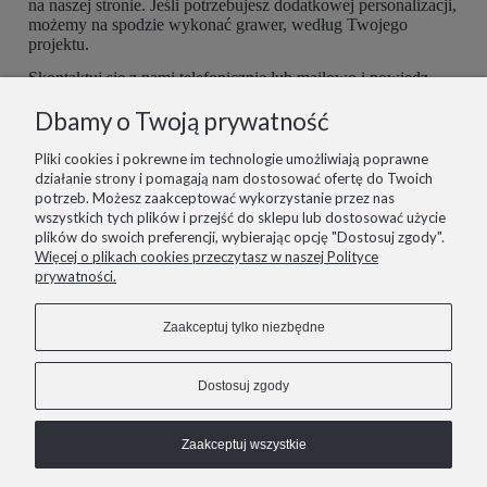
na naszej stronie. Jeśli potrzebujesz dodatkowej personalizacji,
możemy na spodzie wykonać grawer, według Twojego
projektu.
Skontaktuj się z nami telefonicznie lub mailowo i powiedz,
czego potrzebujesz. Buty są robione ręcznie, więc mamy
Dbamy o Twoją prywatność
możliwość dopasować je do Ciebie idealnie. Postaramy się
spełnić wszelkie potrzeby z największą starannością.
Pliki cookies i pokrewne im technologie umożliwiają poprawne
działanie strony i pomagają nam dostosować ofertę do Twoich
potrzeb. Możesz zaakceptować wykorzystanie przez nas
wszystkich tych plików i przejść do sklepu lub dostosować użycie
plików do swoich preferencji, wybierając opcję "Dostosuj zgody".
informacje
Więcej o plikach cookies przeczytasz w naszej Polityce
prywatności.
pomoc
Zaakceptuj tylko niezbędne
zakupy
Dostosuj zgody
Zaakceptuj wszystkie
COPYRIGHT © 2021 LIZARD.