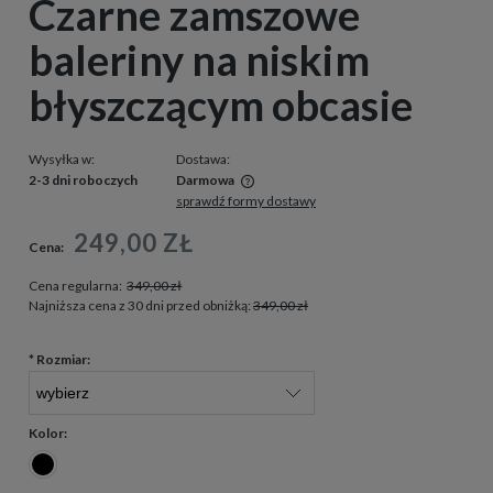
Czarne zamszowe
baleriny na niskim
błyszczącym obcasie
Wysyłka w:
Dostawa:
2-3 dni roboczych
Darmowa
sprawdź formy dostawy
Cena nie zawiera ewentualnych kosztów płatności
249,00 ZŁ
Cena:
Cena regularna:
349,00 zł
Najniższa cena z 30 dni przed obniżką:
349,00 zł
*
Rozmiar:
Kolor: