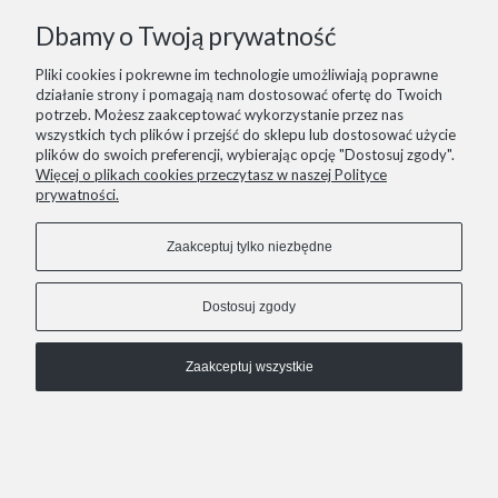
Dbamy o Twoją prywatność
Pliki cookies i pokrewne im technologie umożliwiają poprawne
działanie strony i pomagają nam dostosować ofertę do Twoich
potrzeb. Możesz zaakceptować wykorzystanie przez nas
wszystkich tych plików i przejść do sklepu lub dostosować użycie
plików do swoich preferencji, wybierając opcję "Dostosuj zgody".
Więcej o plikach cookies przeczytasz w naszej Polityce
prywatności.
Zaakceptuj tylko niezbędne
Dostosuj zgody
Zaakceptuj wszystkie
40 - Granatowe zamszowe botki na obcasie
189,00 zł