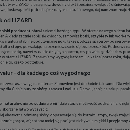
 buty w LIZARD, a osiągniesz dowolny efekt i będziesz wyglądać olśniewaj
wą dostawą. Jeśli potrzebujesz czegoś nietuzinkowego, daj nam znać, znajdz
ok od LIZARD
polski producent obuwia
niemal każdego typu. W ofercie naszego sklepu in
er. A kiedy zacznie robić się chłodno, zamówisz botki,
sztyblety
lub
worker
gwarantują stabilne podtrzymanie nogi, także podczas spacerów po nierówny
ztałtu stopy
, pozwalając na przemieszczanie się bez przeszkód. Podeszwy na
rzyjemnością, nawet w czasie długiego spaceru, czy po wielu godzinach w pra
esz w ofercie LIZARD. Zapewniamy wygodę każdemu, o każdej porze roku, daj
dnie to, czego potrzebuje.
 welur - dla każdego coś wygodnego
ne zwracasz uwagę na materiał. Z obuwiem jest dokładnie tak samo. Dla wię
my dla Ciebie buty ze
skóry, zamszu i weluru
. Decydując się na zakup, pami
ał naturalny
, nie powoduje alergii i daje stopie możliwość oddychania, dzięki
y skórzane
łatwo wyczyścić
;
iej elastyczną odmianą skóry, dopasowuje się do kształtu stopy, zwiększając
uczucie gorąca, więc stopa mniej się poci, jest niebywale
miękki i przyjemny
 najlepiej wybrać? To zależy od Twoich indywidualnych preferencji. Każda pa