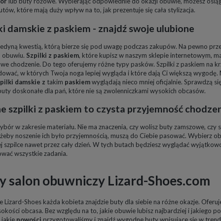
ór
lub buty różowe. Wybierając odpowiednie do okazji obuwie, możesz osiągnąć
tów, które mają duży wpływ na to, jak prezentuje się cała stylizacja.
lki damskie z paskiem
- znajdź swoje ulubione
jedyną kwestią, którą bierze się pod uwagę podczas zakupów. Na pewno przed
m obuwiu.
Szpilki z paskiem
, które kupisz w naszym sklepie internetowym, 
e chodzenie. Do tego oferujemy różne typy pasków. Szpilki z paskiem na krz
dować, w których Twoja noga lepiej wygląda i które dają Ci większą wygodę.
pilki damskie z
takim
paskiem
wyglądają nieco mniej oficjalnie. Sprawdzą się
o buty doskonałe dla pań, które nie są zwolenniczkami wysokich obcasów.
ne
szpilki z paskiem
to czysta przyjemność chodze
wybór w zakresie materiału. Nie ma znaczenia, czy wolisz buty zamszowe, czy
 żeby noszenie ich było przyjemnością, muszą do Ciebie pasować. Wybierz ob
j szpilce nawet przez cały dzień. W tych butach będziesz wyglądać wyjątko
zować wszystkie zadania.
y salon obuwniczy Lizard-Shoes.com
 Lizard-Shoes każda kobieta znajdzie buty dla siebie na różne okazje. Ofer
okości obcasa. Bez względu na to, jakie obuwie lubisz najbardziej i jakiego po
 jakie
nowości
przygotowaliśmy i znajdź wygodne buty wpisujące się w trendy