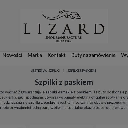
Nowości
Marka
Kontakt
Buty na zamówienie
Wy
JESTEŚ W:
SZPILKI
SZPILKI Z PASKIEM
Szpilki z paskiem
rdzo ważne! Zagwarantują je
szpilki damskie z paskiem
. Te buty doskonale pa
 sukienką, jak i spodniami. Stworzą wspaniały efekt na oficjalne spotkanie 
kim odznaczają się
szpilki z paskiem
, jest tym, co czyni to obuwie niezbędnym 
obie przynajmniej jedną parę szpilek na specjalne okazje. Spośród oferowan