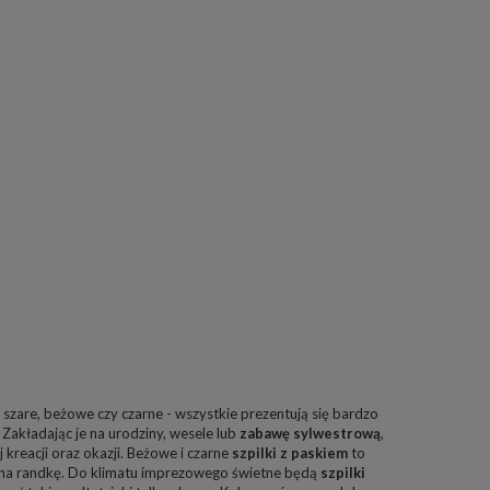
 szare, beżowe czy czarne - wszystkie prezentują się bardzo
 Zakładając je na urodziny, wesele lub
zabawę sylwestrową
,
reacji oraz okazji. Beżowe i czarne
szpilki z paskiem
to
a na randkę. Do klimatu imprezowego świetne będą
szpilki