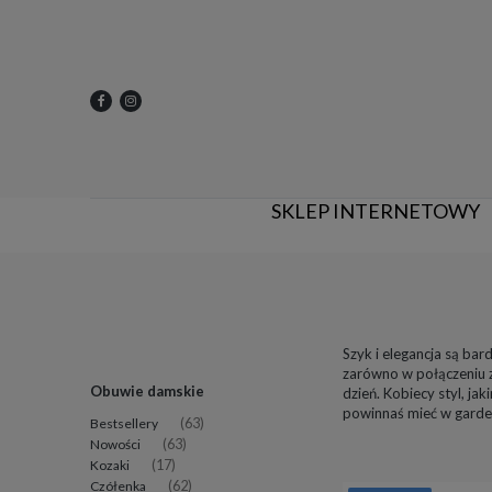
SKLEP INTERNETOWY
Szyk i elegancja są ba
zarówno w połączeniu z
Obuwie damskie
dzień. Kobiecy styl, ja
powinnaś mieć w garder
Bestsellery
(63)
Nowości
(63)
Kozaki
(17)
Czółenka
(62)