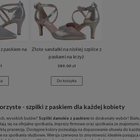
 z paskiem na
Złote sandałki na niskiej szpilce z
paskami na krzyż
ł
389,00 zł
ka
Do koszyka
orzyste -
szpilki z paskiem
dla każdej kobiety
ych, wysokich butów?
Szpilki damskie z paskiem
to doskonały wybór! Białe,
ają się na oficjalne spotkania, imprezy firmowe oraz spotkania ze znajomymi.
kłą prezencję. Dostępne kolory pozwalają na dopasowanie obuwia do każdej k
ałe na spotkania służbowe. Wersja czerwona to zmysłowość idealnie pasując