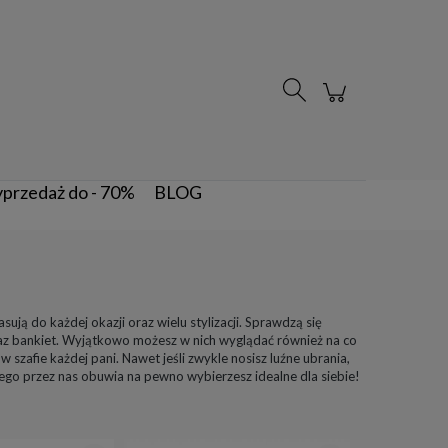
Zarejestruj się
Zaloguj się
przedaż do - 70%
BLOG
sują do każdej okazji oraz wielu stylizacji. Sprawdzą się
oraz bankiet. Wyjątkowo możesz w nich wyglądać również na co
w szafie każdej pani. Nawet jeśli zwykle nosisz luźne ubrania,
ego przez nas obuwia na pewno wybierzesz idealne dla siebie!