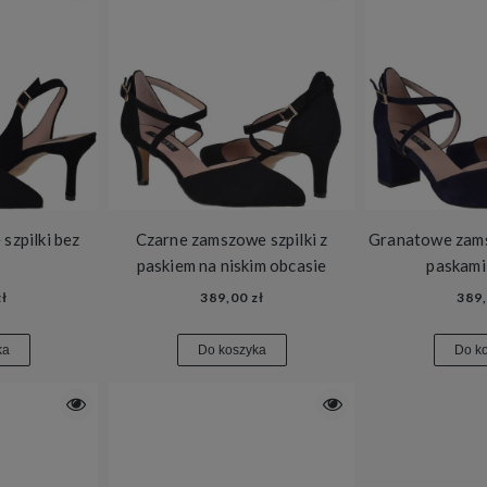
szpilki bez
Czarne zamszowe szpilki z
Granatowe zams
paskiem na niskim obcasie
paskami
ł
389,00 zł
389,
ka
Do koszyka
Do k