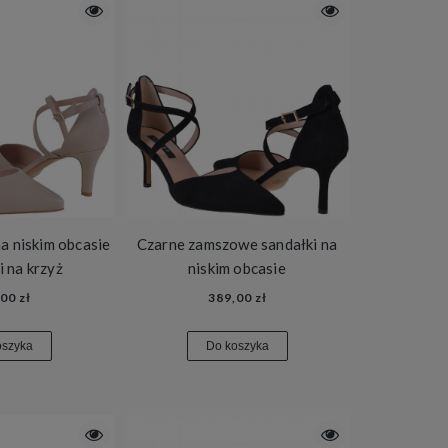
 na niskim obcasie
Czarne zamszowe sandałki na
i na krzyż
niskim obcasie
00 zł
389,00 zł
oszyka
Do koszyka