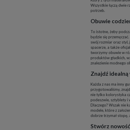
Wszystkie łączą dwie 
potrzeb.
Obuwie codzien
To istotne, żeby podcz
będzie się przemęczać. 
swój rozmiar oraz styl, 
spacerze, a także oficj
tworzymy obuwie w różn
produktów gładkich, wz
znalezienie modnego o
Znajdź idealn
Każda z nas ma inny gu
przygotowaliśmy, znajdz
nie tylko kolorystyka 
podeszwie, sztyblety i
Dlaczego? Wszak nie ka
modele, które z założe
dobrze trzymał stopę, 
Stwórz nowość