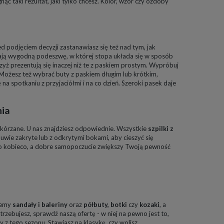
 taki rezultat, jaki tylko chcesz. Kolor, wzór czy ozdoby
 podjęciem decyzji zastanawiasz się też nad tym, jak
mają wygodną podeszwę, w której stopa układa się w sposób
yż prezentują się inaczej niż te z paskiem prostym. Wypróbuj
 Możesz też wybrać buty z paskiem długim lub krótkim,
 na spotkaniu z przyjaciółmi i na co dzień. Szeroki pasek daje
nia
 skórzane. U nas znajdziesz odpowiednie. Wszystkie
szpilki z
uwie zakryte lub z odkrytymi bokami, aby cieszyć się
wo kobieco, a dobre samopoczucie zwiększy Twoją pewność
ujemy
sandały
i
baleriny
oraz
półbuty
,
botki
czy
kozaki
, a
trzebujesz, sprawdź naszą ofertę - w niej na pewno jest to,
 z tego sezonu. Stawiasz na klasykę, czy wolisz