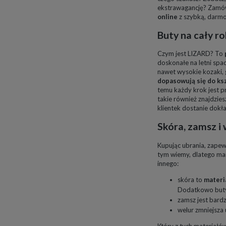
ekstrawagancję? Zamów
online
z szybką, darmo
Buty na cały r
Czym jest LIZARD? To
doskonałe na letni spac
nawet wysokie kozaki, 
dopasowują się do ks
temu każdy krok jest p
takie również znajdzi
klientek dostanie dokła
Skóra, zamsz i
Kupując ubrania, zapew
tym wiemy, dlatego ma
innego:
skóra to
materi
Dodatkowo but
zamsz jest bardz
welur zmniejsza 
Który z tych materiałów