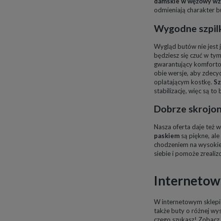
damskie w wężowy wz
odmieniają charakter bu
Wygodne
szpi
Wygląd butów nie jest 
będziesz się czuć w ty
gwarantujący komfortow
obie wersje, aby zdecy
oplatającym kostkę.
Sz
stabilizację, więc są t
Dobrze skrojo
Nasza oferta daje też 
paskiem
są piękne, ale
chodzeniem na wysokie
siebie i pomoże zreali
Internetow
W internetowym sklepie
także buty o różnej wys
czego szukasz! Zobacz,