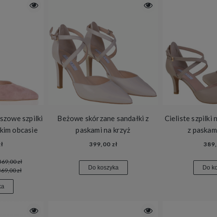
zowe szpilki
Beżowe skórzane sandałki z
Cieliste szpilki
kim obcasie
paskami na krzyż
z paskam
ł
399,00 zł
389,
369,00 zł
Do koszyka
Do k
369,00 zł
ka