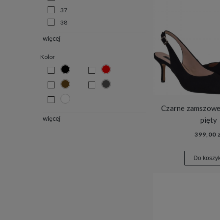
37
38
więcej
Kolor
Czarne zamszowe 
więcej
pięty
399,00 z
Do koszy