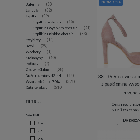
PROMOCJA
Baleriny
(38)
Sandały
(62)
Szpilki
(59)
Szpilki z paskiem
(10)
Szpilki na wysokim obcasie
(21)
Szpilki na niskim obcasie
(33)
Sztyblety
(14)
Botki
(29)
Workery
(1)
Mokasyny
(10)
Półbuty
(7)
Obuwie ślubne
(28)
Duże rozmiary 42-44
(14)
38 -39 Różowe zams
Wyprzedaż do - 70%
(321)
z paskiem na wyso
Cała kolekcja
(510)
309,00 z
FILTRUJ
Cena regularna:
Najniższa cena:
Rozmiar
Do koszy
34
35
36