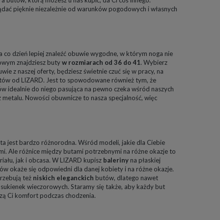
ądać pięknie niezależnie od warunków pogodowych i własnych
na co dzień lepiej znaleźć obuwie wygodne, w którym noga nie
towym znajdziesz buty
w rozmiarach od 36 do 41
. Wybierz
wie z naszej oferty, będziesz świetnie czuć się w pracy, na
 butów od LIZARD. Jest to spowodowane również tym, że
tów idealnie do niego pasująca na pewno czeka wśród naszych
 metalu. Nowości obuwnicze to nasza specjalność, więc
a jest bardzo różnorodna. Wśród modeli, jakie dla Ciebie
łmi. Ale różnice między butami potrzebnymi na różne okazje to
iału, jak i obcasa. W LIZARD kupisz
baleriny
na płaskiej
tów okaże się odpowiedni dla danej kobiety i na różne okazje.
trzebują też
niskich eleganckich
butów, dlatego nawet
 sukienek wieczorowych. Staramy się także, aby każdy but
dzą Ci komfort podczas chodzenia.