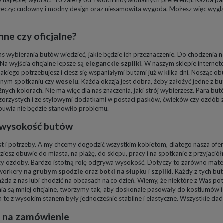
rzeczy: cudowny i modny design oraz niesamowita wygoda. Możesz więc wygl
ne czy oficjalne?
as wybierania butów wiedzieć, jakie będzie ich przeznaczenie. Do chodzenia 
Na wyjścia oficjalne lepsze są
eleganckie szpilki
. W naszym sklepie interne
jakiego potrzebujesz i ciesz się wspaniałymi butami już w kilka dni. Nosząc obu
alnym spotkaniu czy
weselu
. Każda okazja jest dobra, żeby założyć jedne z
ych kolorach. Nie ma więc dla nas znaczenia, jaki strój wybierzesz. Para bu
orzystych i ze stylowymi dodatkami w postaci pasków, ćwieków czy ozdób z
buwia nie będzie stanowiło problemu.
ą wysokość butów
st i potrzeby. A my chcemy dogodzić wszystkim kobietom, dlatego nasza ofert
iesz obuwie do miasta, na plażę, do sklepu, pracy i na spotkanie z przyjació
czy ozdoby. Bardzo istotną rolę odgrywa wysokość. Dotyczy to zarówno mater
 workery
na grubym spodzie
oraz
botki na słupku
i
szpilki
. Każdy z tych bu
żda z nas lubi chodzić na obcasach na co dzień. Wiemy, że niektóre z Was po
nia są mniej oficjalne, tworzymy tak, aby doskonale pasowały do kostiumów i
a te z wysokim stanem były jednocześnie stabilne i elastyczne. Wszystkie da
 na zamówienie