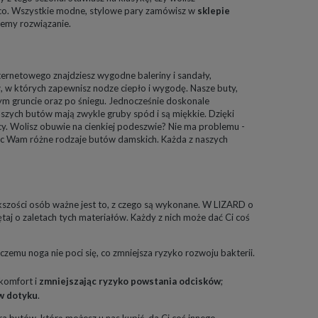
ąco. Wszystkie modne, stylowe pary zamówisz w
sklepie
iemy rozwiązanie.
ternetowego znajdziesz wygodne baleriny i sandały,
y
, w których zapewnisz nodze ciepło i wygodę. Nasze buty,
m gruncie oraz po śniegu. Jednocześnie doskonale
szych butów mają zwykle gruby spód i są miękkie. Dzięki
cy. Wolisz obuwie na cienkiej podeszwie? Nie ma problemu -
ąc Wam różne rodzaje butów damskich. Każda z naszych
kszości osób ważne jest to, z czego są wykonane. W LIZARD o
ętaj o zaletach tych materiałów. Każdy z nich może dać Ci coś
 czemu noga nie poci się, co zmniejsza ryzyko rozwoju bakterii.
 komfort i
zmniejszając ryzyko powstania odcisków
;
 w dotyku
.
ra butów, którą możesz u nas kupić, da Ci coś innego.