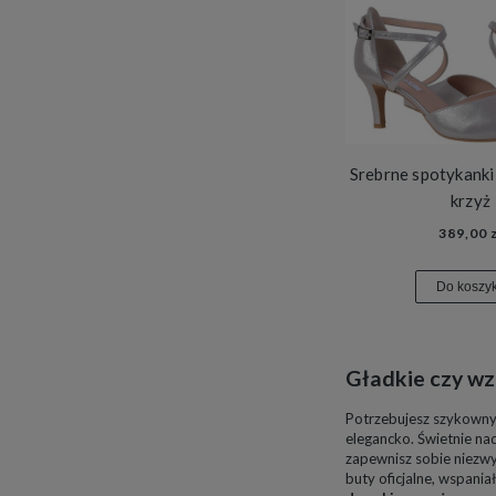
Srebrne spotykanki
krzyż
389,00 z
Do koszy
Gładkie czy wz
Potrzebujesz szykown
elegancko. Świetnie nad
zapewnisz sobie niezwy
buty oficjalne, wspani