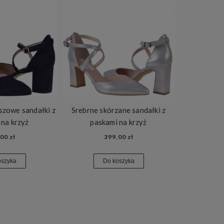
zowe sandałki z
Srebrne skórzane sandałki z
 na krzyż
paskami na krzyż
00 zł
399,00 zł
oszyka
Do koszyka