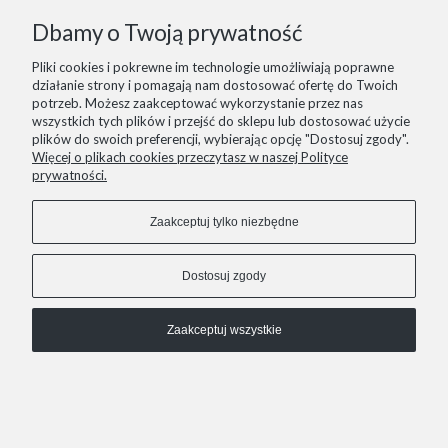
Dbamy o Twoją prywatność
Pliki cookies i pokrewne im technologie umożliwiają poprawne
działanie strony i pomagają nam dostosować ofertę do Twoich
potrzeb. Możesz zaakceptować wykorzystanie przez nas
wszystkich tych plików i przejść do sklepu lub dostosować użycie
41 - Beżowe zamszowe sandały z szerokim paskiem
plików do swoich preferencji, wybierając opcję "Dostosuj zgody".
Więcej o plikach cookies przeczytasz w naszej Polityce
299,00 zł
prywatności.
Cena regularna:
359,00 zł
Najniższa cena:
359,00 zł
Zaakceptuj tylko niezbędne
Do koszyka
Dostosuj zgody
PROMOCJA
Zaakceptuj wszystkie