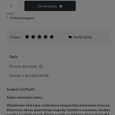
Do koszyka
para
*
- Pole wymagane
Ocena:
dodaj opinię
Opis
Koszty dostawy
Cena nie zawiera ewentualnych kosztów płatności
Opinie o produkcie (0)
Symbol: 5539w01
Kolor: wiśniowy zamsz
Wyjątkowe skórzane czółenka w eleganckim wiśniowym kolorze.
Klasyczny obcas gwarantuje wygodę i komfort noszenia. Idealna
szpilka na wiele okazji.
Niskie szpilki są świetną alternatywą dla