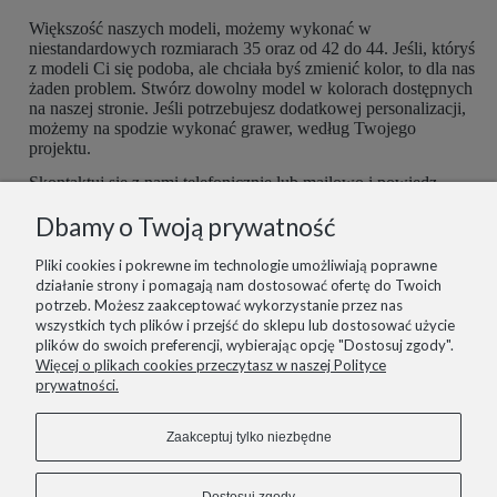
Większość naszych modeli, możemy wykonać w
niestandardowych rozmiarach 35 oraz od 42 do 44. Jeśli, któryś
z modeli Ci się podoba, ale chciała byś zmienić kolor, to dla nas
żaden problem. Stwórz dowolny model w kolorach dostępnych
na naszej stronie. Jeśli potrzebujesz dodatkowej personalizacji,
możemy na spodzie wykonać grawer, według Twojego
projektu.
Skontaktuj się z nami telefonicznie lub mailowo i powiedz,
czego potrzebujesz. Buty są robione ręcznie, więc mamy
Dbamy o Twoją prywatność
możliwość dopasować je do Ciebie idealnie. Postaramy się
spełnić wszelkie potrzeby z największą starannością.
Pliki cookies i pokrewne im technologie umożliwiają poprawne
działanie strony i pomagają nam dostosować ofertę do Twoich
potrzeb. Możesz zaakceptować wykorzystanie przez nas
wszystkich tych plików i przejść do sklepu lub dostosować użycie
plików do swoich preferencji, wybierając opcję "Dostosuj zgody".
informacje
Więcej o plikach cookies przeczytasz w naszej Polityce
prywatności.
pomoc
Zaakceptuj tylko niezbędne
zakupy