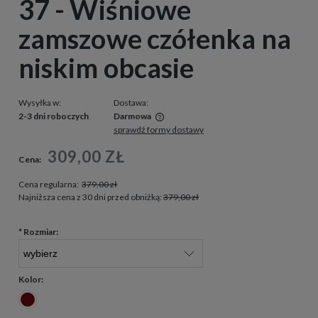
37 - Wiśniowe
zamszowe czółenka na
niskim obcasie
Wysyłka w:
Dostawa:
2-3 dni roboczych
Darmowa
sprawdź formy dostawy
Cena nie zawiera ewentualnych kosztów płatności
309,00 ZŁ
Cena:
Cena regularna:
379,00 zł
Najniższa cena z 30 dni przed obniżką:
379,00 zł
*
Rozmiar:
Kolor: