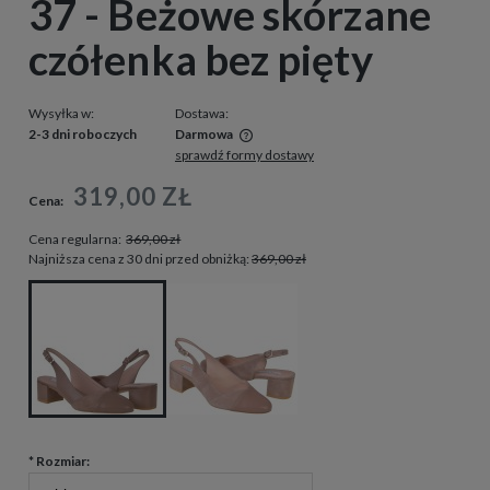
37 - Beżowe skórzane
czółenka bez pięty
Wysyłka w:
Dostawa:
2-3 dni roboczych
Darmowa
sprawdź formy dostawy
Cena nie zawiera ewentualnych kosztów płatności
319,00 ZŁ
Cena:
Cena regularna:
369,00 zł
Najniższa cena z 30 dni przed obniżką:
369,00 zł
*
Rozmiar: