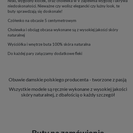
Niski, wygodny klocek, oraz cholewka w V zapewnia wygodę i ukrywa
niedoskonałości. Nieważne czy wolisz elegancki czy luźny look, te
buty sprawdzają się doskonale!
Czółenko na obcasie 5 centymetrowym
Cholewka i obciąg obcasa wykonane są z wysokiej jakości skóry
naturalnej
Wyściółka i wnętrze buta 100% skóra naturalna
Do każdej pary załączamy dodatkowe fleki
Obuwie damskie polskiego producenta - tworzone z pasją
Wszystkie modele są ręcznie wykonane z wysokiej jakości
skóry naturalnej, z dbałością o każdy szczegół
Buty na zamówienie