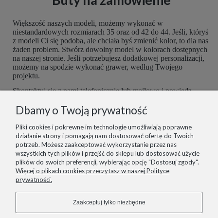
Większość naszych modeli, możemy wykonać w
niestandardowych rozmiarach 35 oraz od 42 do 44. Jeśli, któryś
z modeli Ci się podoba, ale chciała byś zmienić kolor, to dla nas
żaden problem. Stwórz dowolny model w kolorach dostępnych
na naszej stronie. Jeśli potrzebujesz dodatkowej personalizacji,
możemy na spodzie wykonać grawer, według Twojego
projektu.
Skontaktuj się z nami telefonicznie lub mailowo i powiedz,
czego potrzebujesz. Buty są robione ręcznie, więc mamy
Dbamy o Twoją prywatność
możliwość dopasować je do Ciebie idealnie. Postaramy się
spełnić wszelkie potrzeby z największą starannością.
Pliki cookies i pokrewne im technologie umożliwiają poprawne
działanie strony i pomagają nam dostosować ofertę do Twoich
potrzeb. Możesz zaakceptować wykorzystanie przez nas
wszystkich tych plików i przejść do sklepu lub dostosować użycie
plików do swoich preferencji, wybierając opcję "Dostosuj zgody".
informacje
Więcej o plikach cookies przeczytasz w naszej Polityce
prywatności.
pomoc
Zaakceptuj tylko niezbędne
zakupy