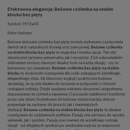
Efektowna elegancja: Beżowe czółenka na niskim
klocku bez pięty
Symbol: 5972w01
Kolor: beżowy
Beżowe skórzane czółenka bez pięty zostały wykonane z połączenia
dwóch skór naturalnych: licowej oraz zamszowej.
Beżowe czółenka
na niskim klocku bez pięty
to wygodna i modna opcja. Ten styl
obuwia jest zarówno uniwersalny, jak i wyrazisty. Z ich odpowiednim
dobraniem możesz stworzyć idealny look na każdą okazję - czy to
biznesowy czy casualowy.
Beżowe czółenka bez pięty na niskim
klocku
to doskonałe rozwiązanie dla osób szukających subtelnego,
eleganckiego stylu. Ich klasyczny wygląd i praktyczna budowa
sprawiają, że są one idealne do noszenia w połączeniu z różnymi
rodzajami odzieży. Dzięki swojemu niskiemu obcasowi i wygodnemu
dopasowaniu te czółenka zapewnią Ci poczucie stabilności i komfortu
przez cały dzień. Dodatkowo ich beżowy odcień bardzo dobrze
prezentuje się zarówno do jasnych, jak i ciemniejszych
stylizacji.
Beżowe czółenka na niskim klocku bez pięty
to idealne
rozwiązanie do codziennych outfitów. Pasują one zarówno do spodni,
sukienek, jak i spódnic. Pasują one również do wszelkiego rodzaju
okazji - od oficjalnych spotkań po swobodne wyjścia ze znajomymi.