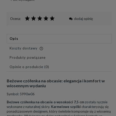
Ocena:
dodaj opinię
Opis
Koszty dostawy
Cena nie zawiera ewentualnych kosztów płatności
Produkty powiązane
Opinie o produkcie (0)
Beżowe czółenka na obcasie: elegancja i komfort w
wiosennym wydaniu
Symbol: 5990w06
B
eżowe czółenka na obcasie o wysokości 7,5 cm
zostały ręcznie
wykonane z naturalnej skóry.
Karmelowe szpilki
charakteryzują się
ponadczasowym designem, który świetnie komponuje się z wiosenną
garderobą. Wykonane ze skóry naturalnej w kolorze karmelu są