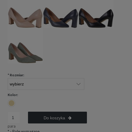
*
Rozmiar:
Kolor:
Do koszyka
para
*
- Pole wymagane