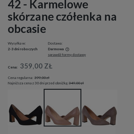
42 - Karmelowe
skórzane czółenka na
obcasie
Wysyłka w:
Dostawa:
2-3 dni roboczych
Darmowa
sprawdź formy dostawy
Cena nie zawiera ewentualnych kosztów płatności
359,00 ZŁ
Cena:
Cena regularna:
399,00 zł
Najniższa cena z 30 dni przed obniżką:
349,00 zł