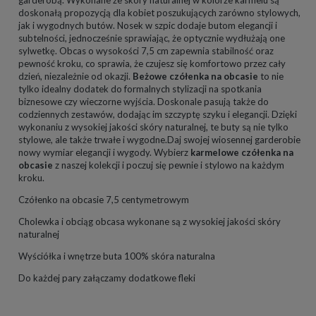
doskonałą propozycją dla kobiet poszukujących zarówno stylowych,
jak i wygodnych butów. Nosek w szpic dodaje butom elegancji i
subtelności, jednocześnie sprawiając, że optycznie wydłużają one
sylwetkę. Obcas o wysokości 7,5 cm zapewnia stabilność oraz
pewność kroku, co sprawia, że czujesz się komfortowo przez cały
dzień, niezależnie od okazji.
Beżowe czółenka na obcasie
to nie
tylko idealny dodatek do formalnych stylizacji na spotkania
biznesowe czy wieczorne wyjścia. Doskonale pasują także do
codziennych zestawów, dodając im szczyptę szyku i elegancji. Dzięki
wykonaniu z wysokiej jakości skóry naturalnej, te buty są nie tylko
stylowe, ale także trwałe i wygodne.Daj swojej wiosennej garderobie
nowy wymiar elegancji i wygody. Wybierz
karmelowe czółenka na
obcasie
z naszej kolekcji i poczuj się pewnie i stylowo na każdym
kroku.
Czółenko na obcasie 7,5 centymetrowym
Cholewka i obciąg obcasa wykonane są z wysokiej jakości skóry
naturalnej
Wyściółka i wnętrze buta 100% skóra naturalna
Do każdej pary załączamy dodatkowe fleki