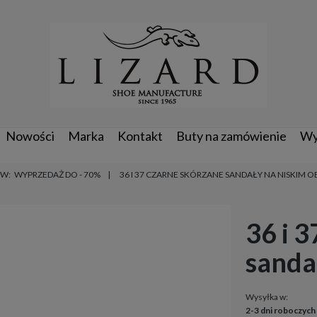
Nowości
Marka
Kontakt
Buty na zamówienie
Wy
 W:
WYPRZEDAŻ DO - 70%
36 I 37 CZARNE SKÓRZANE SANDAŁY NA NISKIM O
36 i 
sanda
Wysyłka w:
2-3 dni roboczych