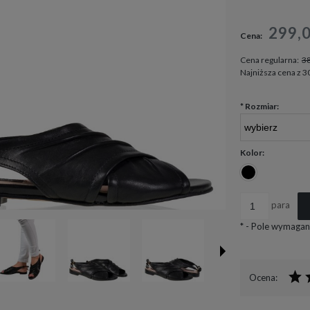
Cena nie zawiera ewen
299,
Cena:
płatności
Cena regularna:
38
Najniższa cena z 3
*
Rozmiar:
Kolor:
para
*
- Pole wymagan
Ocena: