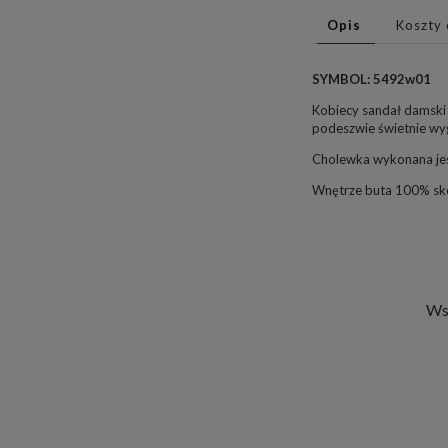
Opis
Koszty
SYMBOL: 5492w01
Kobiecy sandał damsk
podeszwie świetnie wyg
Cholewka wykonana jest
Wnętrze buta 100% skó
Wsz