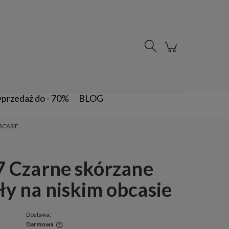
Zarejestruj się
Zaloguj się
przedaż do - 70%
BLOG
BCASIE
37 Czarne skórzane
ły na niskim obcasie
Dostawa:
Darmowa