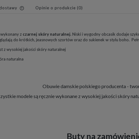
 dostawy
Opinie o produkcie (0)
Cena nie zawiera ewentualnych
kosztów płatności
i wykonany z
czarnej skóry naturalnej
. Niski i wygodny obcasik dodaje szyku
lądają do krótkich, jeasnowych szortów oraz do sukienek w stylu boho. Pełn
 z wysokiej jakości skóry naturalnej
ra naturalna
Obuwie damskie polskiego producenta - twor
ystkie modele są ręcznie wykonane z wysokiej jakości skóry natu
Buty na zamówieni