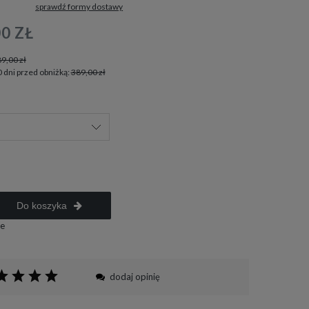
sprawdź formy dostawy
tualnych kosztów
00 ZŁ
9,00 zł
0 dni przed obniżką:
389,00 zł
Do koszyka
e
dodaj opinię