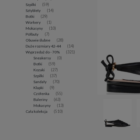
Szpilki
(59)
Sztyblety
(14)
Botki
(29)
Workery
(1)
Mokasyny
(10)
Półbuty
(7)
Obuwie ślubne
(28)
Duże rozmiary 42-44
(14)
Wyprzedaż do - 70%
(321)
Sneakersy
(0)
Botki
(59)
Kozaki
(27)
Szpilki
(37)
Sandały
(70)
Klapki
(9)
Czółenka
(55)
Baleriny
(63)
Mokasyny
(13)
Cała kolekcja
(510)