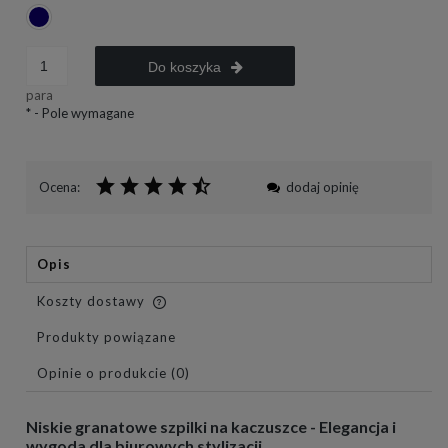
Do koszyka
para
*
- Pole wymagane
Ocena:
dodaj opinię
Opis
Koszty dostawy
Cena nie zawiera ewentualnych kosztów płatności
Produkty powiązane
Opinie o produkcie (0)
Niskie granatowe szpilki na kaczuszce - Elegancja i
wygoda dla biurowych stylizacji