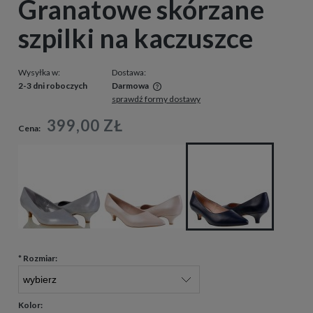
Granatowe skórzane
szpilki na kaczuszce
Wysyłka w:
Dostawa:
2-3 dni roboczych
Darmowa
sprawdź formy dostawy
Cena nie zawiera ewentualnych kosztów płatności
399,00 ZŁ
Cena:
*
Rozmiar:
Kolor: