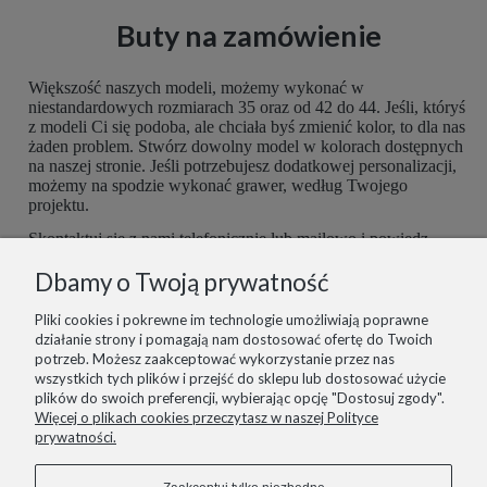
Buty na zamówienie
Większość naszych modeli, możemy wykonać w
niestandardowych rozmiarach 35 oraz od 42 do 44. Jeśli, któryś
z modeli Ci się podoba, ale chciała byś zmienić kolor, to dla nas
żaden problem. Stwórz dowolny model w kolorach dostępnych
na naszej stronie. Jeśli potrzebujesz dodatkowej personalizacji,
możemy na spodzie wykonać grawer, według Twojego
projektu.
Skontaktuj się z nami telefonicznie lub mailowo i powiedz,
czego potrzebujesz. Buty są robione ręcznie, więc mamy
Dbamy o Twoją prywatność
możliwość dopasować je do Ciebie idealnie. Postaramy się
spełnić wszelkie potrzeby z największą starannością.
Pliki cookies i pokrewne im technologie umożliwiają poprawne
działanie strony i pomagają nam dostosować ofertę do Twoich
potrzeb. Możesz zaakceptować wykorzystanie przez nas
wszystkich tych plików i przejść do sklepu lub dostosować użycie
plików do swoich preferencji, wybierając opcję "Dostosuj zgody".
informacje
Więcej o plikach cookies przeczytasz w naszej Polityce
prywatności.
pomoc