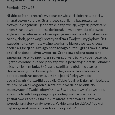
Symbol: 4776w45
Niskie czółenka
ręcznie wykonane z włoskiej skóry naturalnej w
granatowym kolorze
.
Granatowe szpilki na kaczuszce
są
niezwykle eleganckie i jednocześnie zapewniają wygodę przez cały
dzień. Granatowy kolor jest doskonałym wyborem dla biurowych
stylizacji. Ten elegancki odcień wpisuje się idealnie w formalne dress
code'y, dodając powagi i profesjonalizmu Twojemu wyglądowi. Bez
względu na to, czy masz ważne spotkanie biznesowe, czy chcesz
dodać elegancji do swojego codziennego outfitu,
granatowe niskie
szpilki
są doskonałym wyborem.
Granatowa skóra naturalna
zapewnia nie tylko piękno, ale również trwałość i wygodę noszenia.
Ręczne wykonanie każdej pary zapewnia perfekcyjne detale i dbałość
o każdy element buta.
Skórzana szpilka na niskim obcasie
,
charakterystyczna dla naszych modeli, gwarantuje stabilność i
komfort podczas noszenia. Jeśli nie jesteś fanką wysokich
obcasów,
niskie szpilki
będą dla Ciebie idealne. Dzięki nim będziesz
czuć się pewnie i wygodnie, niezależnie od długości dnia czy
intensywności Twoich obowiązków. Stwórz stylowy biurowy look,
który podkreśli Twoją elegancję i profesjonalizm.
Skórzane
granatowe czółenka na niskim obcasie
zapewnią Ci zarówno
wygodę, jak i doskonały wygląd. Wybierz markę LIZARD i odkryj
piękno
granatowych niskich szpilek
już dziś!