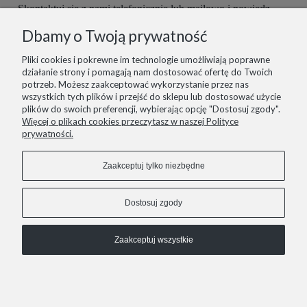
Skontaktuj się z nami telefonicznie lub mailowo i powiedz,
czego potrzebujesz. Buty są robione ręcznie, więc mamy
Dbamy o Twoją prywatność
możliwość dopasować je do Ciebie idealnie. Postaramy się
spełnić wszelkie potrzeby z największą starannością.
Pliki cookies i pokrewne im technologie umożliwiają poprawne
działanie strony i pomagają nam dostosować ofertę do Twoich
potrzeb. Możesz zaakceptować wykorzystanie przez nas
wszystkich tych plików i przejść do sklepu lub dostosować użycie
plików do swoich preferencji, wybierając opcję "Dostosuj zgody".
informacje
Więcej o plikach cookies przeczytasz w naszej Polityce
prywatności.
pomoc
Zaakceptuj tylko niezbędne
zakupy
Dostosuj zgody
Zaakceptuj wszystkie
COPYRIGHT © 2021 LIZARD.
Pokaż pełną wersję strony