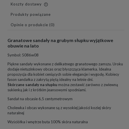
Koszty dostawy
Cena nie zawiera ewentualnych kosztów płatności
Produkty powiązane
Opinie o produkcie (0)
Granatowe sandały na grubym słupku wyjątkowe
obuwie na lato
Symbol: 5086w08
Piękne sandały wykonane z delikatnego granatowego zamszu. Uroku
dodaje nietuzinkowy obcas oraz błyszcząca klamerka. Idealna
propozycja dla kobiet ceniących sobie elegancje i wygodę. Kobiecy
fason sandałka z zakrytą piętą idealny na letnie dni.
Skórzane sandały na słupku
można zestawić zarówno z zwiewną
sukienką jak i z krótkim jeansowymi spodniami.
Sandał na obcasie 6,5 centymetrowym
Cholewka i obcas wykonane są z wysokiej jakości koziej skóry
naturalnej
Wyściółka i wnętrze buta 100% skóra naturalna