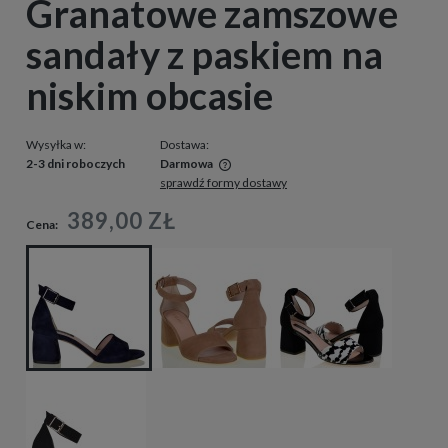
Granatowe zamszowe
sandały z paskiem na
niskim obcasie
Wysyłka w:
Dostawa:
2-3 dni roboczych
Darmowa
sprawdź formy dostawy
Cena nie zawiera ewentualnych kosztów płatności
389,00 ZŁ
Cena: