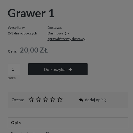
Grawer 1
Wysyłka w:
Dostawa:
2-3 dni roboczych
Darmowa
sprawdź formy dostawy
Cena nie zawiera ewentualnych kosztów płatności
20,00 ZŁ
Cena:
Do koszyka
para
Ocena:
dodaj opinię
Opis