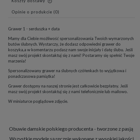
Koszty dostawy
Cena nie zawiera ewentualnych kosztów płatności
Opinie o produkcie (0)
Grawer 1 - serduszka + data
Mamy dla Ciebie możliwość spersonalizowania Twoich wymarzonych
butów ślubnych. Wystarczy, że dodasz odpowiedni grawer do
koszyka,a w komentarzu podasz nam swoje inicjały i datę ślubu. Jeśli
masz swój projekt skontaktuj się z nami! Postaramy się spełnić Twoje
marzenia!
Spersonalizowany grawer na ślubnych czółenkach to wyjątkowa i
ponadczasowa pamiątka!
Grawer dostępny na naszej stronie jest całkowicie bezpłatny. Jeśli
masz swój projekt skontaktuj się z nami telefonicznie lub mailowo.
W miniaturce poglądowe zdjęcie.
Obuwie damskie polskiego producenta - tworzone z pasją
Wszystkie modele są ręcznie wykonane z wysokiej jakości