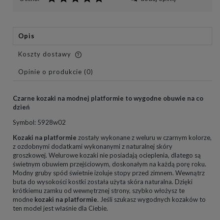
Opis
Koszty dostawy
Cena nie zawiera ewentualnych kosztów płatności
Opinie o produkcie (0)
Czarne kozaki na modnej platformie to wygodne obuwie na co
dzień
Symbol: 5928w02
Kozaki na platformie
zostały wykonane z weluru w czarnym kolorze,
z ozdobnymi dodatkami wykonanymi z naturalnej skóry
groszkowej. Welurowe kozaki nie posiadają ocieplenia, dlatego są
świetnym obuwiem przejściowym, doskonałym na każdą porę roku.
Modny gruby spód świetnie izoluje stopy przed zimnem. Wewnątrz
buta do wysokości kostki została użyta skóra naturalna. Dzięki
krótkiemu zamku od wewnętrznej strony, szybko włożysz te
modne
kozaki na platformie
. Jeśli szukasz wygodnych kozaków to
ten model jest właśnie dla Ciebie.