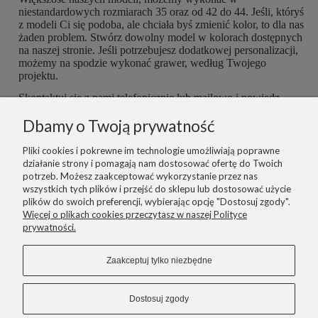
niestandardowych rozmiarach 35 oraz od 42 do 44. Jeśli, któryś
z modeli Ci się podoba, ale chciała byś zmienić kolor, to dla nas
żaden problem. Stwórz dowolny model w kolorach dostępnych
na naszej stronie. Jeśli potrzebujesz dodatkowej personalizacji,
możemy na spodzie wykonać grawer, według Twojego
projektu.
Skontaktuj się z nami telefonicznie lub mailowo i powiedz,
czego potrzebujesz. Buty są robione ręcznie, więc mamy
Dbamy o Twoją prywatność
możliwość dopasować je do Ciebie idealnie. Postaramy się
spełnić wszelkie potrzeby z największą starannością.
Pliki cookies i pokrewne im technologie umożliwiają poprawne
działanie strony i pomagają nam dostosować ofertę do Twoich
potrzeb. Możesz zaakceptować wykorzystanie przez nas
wszystkich tych plików i przejść do sklepu lub dostosować użycie
plików do swoich preferencji, wybierając opcję "Dostosuj zgody".
informacje
Więcej o plikach cookies przeczytasz w naszej Polityce
prywatności.
pomoc
Zaakceptuj tylko niezbędne
zakupy
Dostosuj zgody