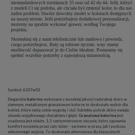
niestandardowych rozmiarach 35 oraz od 42 do 44. Jeśli, któryś
z modeli Ci się podoba, ale chciała byś zmienić kolor, to dla nas
żaden problem. Stwórz dowolny model w kolorach dostępnych
na naszej stronie. Jeśli potrzebujesz dodatkowej personalizacji,
możemy na spodzie wykonać grawer, według Twojego
projektu.
Skontaktuj się z nami telefonicznie lub mailowo i powiedz,
czego potrzebujesz. Buty są robione ręcznie, więc mamy
możliwość dopasować je do Ciebie idealnie. Postaramy się
spełnić wszelkie potrzeby z największą starannością.
Symbol: 6207w01
Eleganckie
baleriny
wykonane z wysokiej jakości naturalnej skóry w
ciemnym, metalicznym granatowym kolorze to doskonały wybór dla
kobiet, które cenią sobie wygodę i styl. Subtelny połysk skóry nadaje
obuwiu wyjątkowego charakteru i głębi.
Granatowa balerina
jest
osadzona jest niskim, 1,5-centymetrowym obcasie, który zapewnia
komfort noszenia przez cały dzień – zarówno w pracy, jak i podczas
wieczornego wyjścia. To doskonała alternatywa dla klasycznych