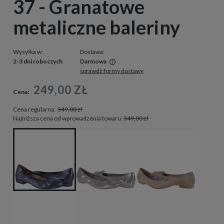
37 - Granatowe
metaliczne baleriny
Wysyłka w:
Dostawa:
2-3 dni roboczych
Darmowa
sprawdź formy dostawy
Cena nie zawiera ewentualnych kosztów płatności
249,00 ZŁ
Cena:
Cena regularna:
349,00 zł
Najniższa cena od wprowadzenia towaru:
349,00 zł