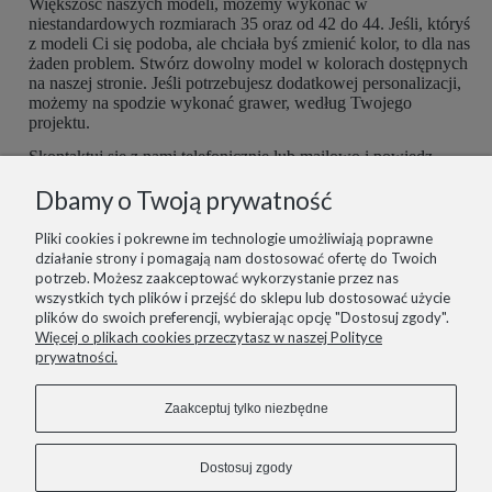
Większość naszych modeli, możemy wykonać w
niestandardowych rozmiarach 35 oraz od 42 do 44. Jeśli, któryś
z modeli Ci się podoba, ale chciała byś zmienić kolor, to dla nas
żaden problem. Stwórz dowolny model w kolorach dostępnych
na naszej stronie. Jeśli potrzebujesz dodatkowej personalizacji,
możemy na spodzie wykonać grawer, według Twojego
projektu.
Skontaktuj się z nami telefonicznie lub mailowo i powiedz,
czego potrzebujesz. Buty są robione ręcznie, więc mamy
Dbamy o Twoją prywatność
możliwość dopasować je do Ciebie idealnie. Postaramy się
spełnić wszelkie potrzeby z największą starannością.
Pliki cookies i pokrewne im technologie umożliwiają poprawne
działanie strony i pomagają nam dostosować ofertę do Twoich
potrzeb. Możesz zaakceptować wykorzystanie przez nas
wszystkich tych plików i przejść do sklepu lub dostosować użycie
plików do swoich preferencji, wybierając opcję "Dostosuj zgody".
informacje
Więcej o plikach cookies przeczytasz w naszej Polityce
prywatności.
pomoc
Zaakceptuj tylko niezbędne
zakupy
Dostosuj zgody