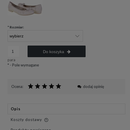
*
Rozmiar:
Do koszyka
para
*
- Pole wymagane
Ocena:
dodaj opinię
Opis
Koszty dostawy
Cena nie zawiera ewentualnych kosztów płatności
Produkty powiązane