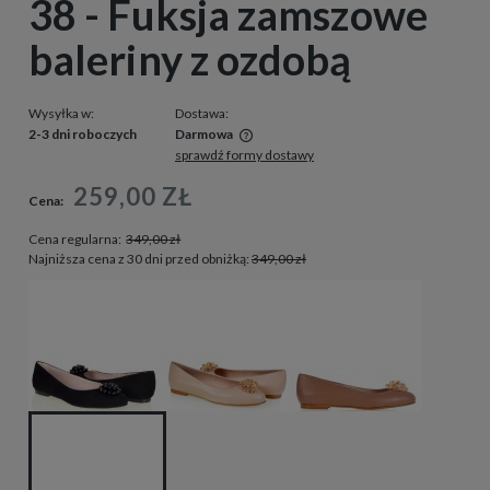
38 - Fuksja zamszowe
baleriny z ozdobą
Wysyłka w:
Dostawa:
2-3 dni roboczych
Darmowa
sprawdź formy dostawy
Cena nie zawiera ewentualnych kosztów płatności
259,00 ZŁ
Cena:
Cena regularna:
349,00 zł
Najniższa cena z 30 dni przed obniżką:
349,00 zł