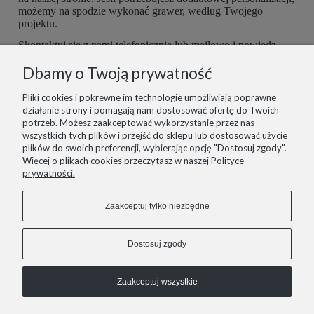
możemy na spodzie wykonać grawer, według Twojego
projektu.
Skontaktuj się z nami telefonicznie lub mailowo i powiedz,
czego potrzebujesz. Buty są robione ręcznie, więc mamy
Dbamy o Twoją prywatność
możliwość dopasować je do Ciebie idealnie. Postaramy się
spełnić wszelkie potrzeby z największą starannością.
Pliki cookies i pokrewne im technologie umożliwiają poprawne
działanie strony i pomagają nam dostosować ofertę do Twoich
potrzeb. Możesz zaakceptować wykorzystanie przez nas
wszystkich tych plików i przejść do sklepu lub dostosować użycie
plików do swoich preferencji, wybierając opcję "Dostosuj zgody".
informacje
Więcej o plikach cookies przeczytasz w naszej Polityce
prywatności.
pomoc
Zaakceptuj tylko niezbędne
zakupy
Dostosuj zgody
Zaakceptuj wszystkie
COPYRIGHT © 2021 LIZARD.