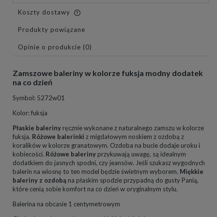
Koszty dostawy
Cena nie zawiera ewentualnych kosztów płatności
Produkty powiązane
Opinie o produkcie (0)
Zamszowe baleriny w kolorze fuksja modny dodatek
na co dzień
Symbol: 5272w01
Kolor: fuksja
Płaskie baleriny
ręcznie wykonane z naturalnego zamszu w kolorze
fuksja.
Różowe balerinki
z migdałowym noskiem z ozdobą z
koralików w kolorze granatowym. Ozdoba na bucie dodaje uroku i
kobiecości.
Różowe baleriny
przykuwają uwagę, są idealnym
dodatkiem do jasnych spodni, czy jeansów. Jeśli szukasz wygodnych
balerin na wiosnę to ten model będzie świetnym wyborem.
Miękkie
baleriny z ozdobą
na płaskim spodzie przypadną do gusty Panią,
które cenią sobie komfort na co dzień w oryginalnym stylu.
Balerina na obcasie 1 centymetrowym