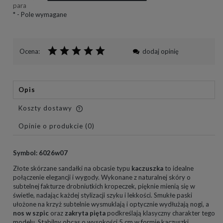
para
*
- Pole wymagane
Ocena:
dodaj opinię
Opis
Koszty dostawy
Cena nie zawiera ewentualnych kosztów płatności
Opinie o produkcie (0)
Symbol: 6026w07
Złote skórzane sandałki na obcasie typu
kaczuszka
to idealne
połączenie elegancji i wygody. Wykonane z naturalnej skóry o
subtelnej fakturze drobniutkich kropeczek, pięknie mienią się w
świetle, nadając każdej stylizacji szyku i lekkości. Smukłe paski
ułożone na krzyż subtelnie wysmuklają i optycznie wydłużają nogi, a
nos w szpic
oraz
zakryta pięta
podkreślają klasyczny charakter tego
modelu. Stabilny obcas o wysokości 5 cm w formie kaczuszki