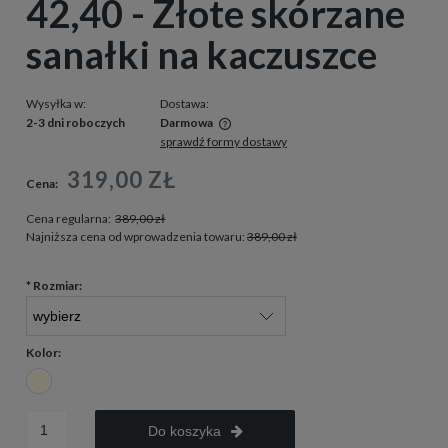
42,40 - Złote skórzane
sanałki na kaczuszce
Wysyłka w:
Dostawa:
2-3 dni roboczych
Darmowa
sprawdź formy dostawy
Cena nie zawiera ewentualnych kosztów płatności
319,00 ZŁ
Cena:
Cena regularna:
389,00 zł
Najniższa cena od wprowadzenia towaru:
389,00 zł
*
Rozmiar:
Kolor:
Do koszyka