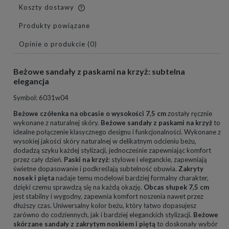
Koszty dostawy
Cena nie zawiera ewentualnych kosztów płatności
Produkty powiązane
Opinie o produkcie (0)
Beżowe sandały z paskami na krzyż: subtelna
elegancja
Symbol: 6031w04
B
eżowe czółenka na obcasie o wysokości 7,5 cm
zostały ręcznie
wykonane z naturalnej skóry.
Beżowe sandały z paskami na krzyż
to
idealne połączenie klasycznego designu i funkcjonalności. Wykonane z
wysokiej jakości skóry naturalnej w delikatnym odcieniu beżu,
dodadzą szyku każdej stylizacji, jednocześnie zapewniając komfort
przez cały dzień.
Paski na krzyż
: stylowe i eleganckie, zapewniają
świetne dopasowanie i podkreślają subtelność obuwia.
Zakryty
nosek i pięta
nadaje temu modelowi bardziej formalny charakter,
dzięki czemu sprawdzą się na każdą okazję.
Obcas słupek 7,5 cm
jest stabilny i wygodny, zapewnia komfort noszenia nawet przez
dłuższy czas. Uniwersalny kolor beżu, który łatwo dopasujesz
zarówno do codziennych, jak i bardziej eleganckich stylizacji.
Beżowe
skórzane sandały z zakrytym noskiem i piętą
to doskonały wybór