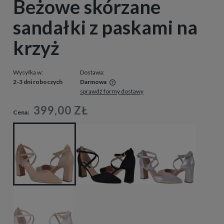
Beżowe skórzane
sandałki z paskami na
krzyż
Wysyłka w:
Dostawa:
2-3 dni roboczych
Darmowa
sprawdź formy dostawy
Cena nie zawiera ewentualnych kosztów płatności
399,00 ZŁ
Cena: