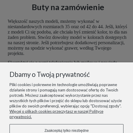
Buty na zamówienie
Większość naszych modeli, możemy wykonać w
niestandardowych rozmiarach 35 oraz od 42 do 44. Jeśli, któryś
z modeli Ci się podoba, ale chciała byś zmienić kolor, to dla nas
żaden problem. Stwórz dowolny model w kolorach dostępnych
na naszej stronie. Jeśli potrzebujesz dodatkowej personalizacji,
możemy na spodzie wykonać grawer, według Twojego
projektu.
Skontaktuj się z nami telefonicznie lub mailowo i powiedz,
czego potrzebujesz. Buty są robione ręcznie, więc mamy
Dbamy o Twoją prywatność
możliwość dopasować je do Ciebie idealnie. Postaramy się
spełnić wszelkie potrzeby z największą starannością.
Pliki cookies i pokrewne im technologie umożliwiają poprawne
działanie strony i pomagają nam dostosować ofertę do Twoich
potrzeb. Możesz zaakceptować wykorzystanie przez nas
wszystkich tych plików i przejść do sklepu lub dostosować użycie
plików do swoich preferencji, wybierając opcję "Dostosuj zgody".
informacje
Więcej o plikach cookies przeczytasz w naszej Polityce
prywatności.
pomoc
Zaakceptuj tylko niezbędne