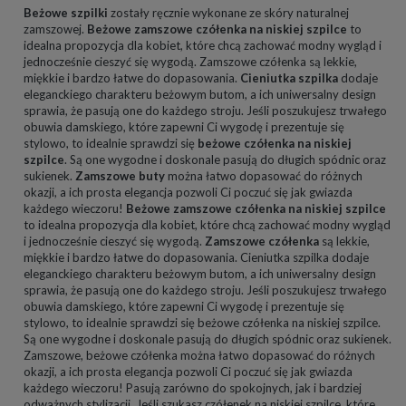
Beżowe szpilki
zostały ręcznie wykonane ze skóry naturalnej
zamszowej.
Beżowe zamszowe czółenka na niskiej szpilce
to
idealna propozycja dla kobiet, które chcą zachować modny wygląd i
jednocześnie cieszyć się wygodą. Zamszowe czółenka są lekkie,
miękkie i bardzo łatwe do dopasowania.
Cieniutka szpilka
dodaje
eleganckiego charakteru beżowym butom, a ich uniwersalny design
sprawia, że pasują one do każdego stroju. Jeśli poszukujesz trwałego
obuwia damskiego, które zapewni Ci wygodę i prezentuje się
stylowo, to idealnie sprawdzi się
beżowe czółenka na niskiej
szpilce
. Są one wygodne i doskonale pasują do długich spódnic oraz
sukienek.
Zamszowe buty
można łatwo dopasować do różnych
okazji, a ich prosta elegancja pozwoli Ci poczuć się jak gwiazda
każdego wieczoru!
Beżowe zamszowe czółenka na niskiej szpilce
to idealna propozycja dla kobiet, które chcą zachować modny wygląd
i jednocześnie cieszyć się wygodą.
Zamszowe czółenka
są lekkie,
miękkie i bardzo łatwe do dopasowania. Cieniutka szpilka dodaje
eleganckiego charakteru beżowym butom, a ich uniwersalny design
sprawia, że pasują one do każdego stroju. Jeśli poszukujesz trwałego
obuwia damskiego, które zapewni Ci wygodę i prezentuje się
stylowo, to idealnie sprawdzi się beżowe czółenka na niskiej szpilce.
Są one wygodne i doskonale pasują do długich spódnic oraz sukienek.
Zamszowe, beżowe czółenka można łatwo dopasować do różnych
okazji, a ich prosta elegancja pozwoli Ci poczuć się jak gwiazda
każdego wieczoru! Pasują zarówno do spokojnych, jak i bardziej
odważnych stylizacji. Jeśli szukasz czółenek na niskiej szpilce, które