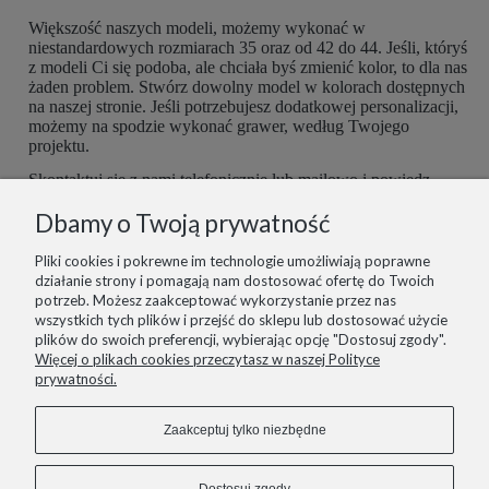
Większość naszych modeli, możemy wykonać w
niestandardowych rozmiarach 35 oraz od 42 do 44. Jeśli, któryś
z modeli Ci się podoba, ale chciała byś zmienić kolor, to dla nas
żaden problem. Stwórz dowolny model w kolorach dostępnych
na naszej stronie. Jeśli potrzebujesz dodatkowej personalizacji,
możemy na spodzie wykonać grawer, według Twojego
projektu.
Skontaktuj się z nami telefonicznie lub mailowo i powiedz,
czego potrzebujesz. Buty są robione ręcznie, więc mamy
Dbamy o Twoją prywatność
możliwość dopasować je do Ciebie idealnie. Postaramy się
spełnić wszelkie potrzeby z największą starannością.
Pliki cookies i pokrewne im technologie umożliwiają poprawne
działanie strony i pomagają nam dostosować ofertę do Twoich
potrzeb. Możesz zaakceptować wykorzystanie przez nas
wszystkich tych plików i przejść do sklepu lub dostosować użycie
plików do swoich preferencji, wybierając opcję "Dostosuj zgody".
informacje
Więcej o plikach cookies przeczytasz w naszej Polityce
prywatności.
pomoc
Zaakceptuj tylko niezbędne
zakupy