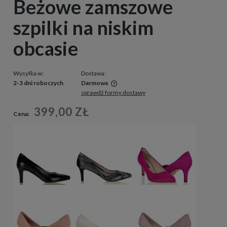
Beżowe zamszowe
szpilki na niskim
obcasie
Wysyłka w:
Dostawa:
2-3 dni roboczych
Darmowa
sprawdź formy dostawy
Cena nie zawiera ewentualnych kosztów płatności
399,00 ZŁ
Cena: