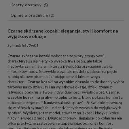
Koszty dostawy
Cena nie zawiera ewentualnych kosztów płatności
Opinie o produkcie (0)
Czarne skórzane kozaki: elegancja, styl i komfort na
wyjątkowe okazje
Symbol: 5672w01
Czarne skórzane kozaki
wykonane ze skóry groszkowej,
charakteryzują się nie tylko wysoką trwałością, ale także
niepowtarzalnym stylem, który z pewnością przyciągnie uwagę
miłośników mody. Niezwykle elegancki model z paskiem na pięcie
zdobią niklowe piramidki, dodając całości luksusowego
charakteru.
Czarne kozaki na wysokim obcasie
to doskonały wybór
zarówno na co dzień, jak i na wyjątkowe okazje, dzięki czemu z
łatwością podkreślą Twoją indywidualność i wyjątkowość.
Czarne,
wysokie kozaki na grubym słupku
to buty, które połączą komfort z
modnym designem. Ich uniwersalność sprawia, że świetnie sprawdzą
się w różnych sytuacjach – od codziennych wyzwań do wyjątkowych
spotkań. Wybierając ten model, stawiasz na jakość i klasykę, które
nigdy nie wyjdą z mody. Długość cholewki sięgającej do kolan ma nie
tylko praktyczne zastosowanie, zapewniając ochronę i komfort
podczas dłuższych spacerów, ale także wpływa na wydłużenie i