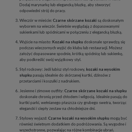
Dodaj marynarkę lub elegancką bluzkę, aby stworzyć
odpowiedni strój do pracy.
Wieczór w mieście:
Czarne skórzane kozaki
są doskonałym
wyborem na wieczór. Świetnie wyglądają z dopasowanymi
sukienkami lub spódnicami w połączeniu z elegancką bluzką.
Wyjście na miasto:
Kozaki na słupku
doskonale sprawdzą się
podczas wieczornych wyjść do klubu lub restauracji. Możesz
założyć dopasowane spodnie, krótką spódnicę lub sukienkę,
aby podkreślić swój wyjątkowy styl.
Styl rockowy: Jeśli lubisz styl rockowy,
kozaki na wysokim
słupku
pasują idealnie do skórzanej kurtki, dżinsów z
przetarciami i koszulki z nadrukiem.
Jesienne i zimowe outfity:
Czarne skórzane kozaki na słupku
doskonale chronią przed chłodem i wilgocią. Idealnie pasują do
kurtki parki, wełnianego płaszcza czy grubego swetra, tworząc
elegancki i ciepły zestaw na chłodniejsze dni.
Stylowy wyjazd:
Czarne kozaki na wysokim słupku
mogą być
również świetnym dodatkiem do podróżowania. Są wygodne i
wszechstronne, pozwalając na różne kombinacje ubrań.