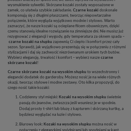
wysmuklenie sylwetki. Skórzane kozaki zostały wyposażone w
zamek, co ułatwia szybkie zakładanie.
Czarne kozaki
doskonale
komponują się z długimi płaszczami, tworząc niepowtarzalne
połączenie, które wygląda wyjątkowo modnie i stylowo. Warto
zaznaczyć, że nasze kozaki są ocieplane filcem obuwniczym, dzięki
czemu stanowią idealne rozwiązanie na zimniejsze dni. Nie musisz już
rezygnować z elegancji i wygody, gdy temperatura za oknem spada –
czarne kozaki na słupku
zapewnią Ci ciepło i komfort przez cały
sezon. Sprawdź, jak wyjątkowo prezentują się w połączeniu z różnymi
stylizacjami i daj się zachwycić niezrównanym urokiem tych butów.
Wybierz elegancję, trwałość i komfort – wybierz nasze
czarne
skórzane kozaki
!
Czarne skórzane kozaki na wysokim słupku
to wszechstronny i
elegancki dodatek do garderoby. Możesz nosić je na wiele różnych
okazji, tworząc stylowe i modne zestawy. Oto kilka propozycji, do
czego nosić takie kozaki:
Codzienny styl miejski:
Kozaki na wysokim słupku
świetnie
pasują do jeansów, zwłaszcza jeśli wsuniesz je w spodnie.
Dodaj prosty t-shirt lub bluzę z kapturem i skórzaną kurtkę, a
będziesz wyglądać na luzie i stylowo.
Biurowy look:
Kozaki na wysokim słupku
można nosić w
połączeniu z eleganckimi spódnicami lub spodniami w kant.