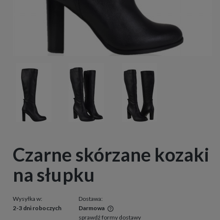
Czarne skórzane kozaki
na słupku
Wysyłka w:
Dostawa:
2-3 dni roboczych
Darmowa
sprawdź formy dostawy
Cena nie zawiera ewentualnych kosztów płatności