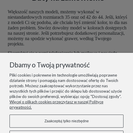
Większość naszych modeli, możemy wykonać w
niestandardowych rozmiarach 35 oraz od 42 do 44. Jeśli, któryś
z modeli Ci się podoba, ale chciała byś zmienić kolor, to dla nas
żaden problem. Stwórz dowolny model w kolorach dostępnych
na naszej stronie. Jeśli potrzebujesz dodatkowej personalizacji,
możemy na spodzie wykonać grawer, według Twojego
projektu.
Skontaktuj się z nami telefonicznie lub mailowo i powiedz,
czego potrzebujesz. Buty są robione ręcznie, więc mamy
Dbamy o Twoją prywatność
możliwość dopasować je do Ciebie idealnie. Postaramy się
spełnić wszelkie potrzeby z największą starannością.
Pliki cookies i pokrewne im technologie umożliwiają poprawne
działanie strony i pomagają nam dostosować ofertę do Twoich
potrzeb. Możesz zaakceptować wykorzystanie przez nas
wszystkich tych plików i przejść do sklepu lub dostosować użycie
plików do swoich preferencji, wybierając opcję "Dostosuj zgody".
informacje
Więcej o plikach cookies przeczytasz w naszej Polityce
prywatności.
pomoc
Zaakceptuj tylko niezbędne
zakupy