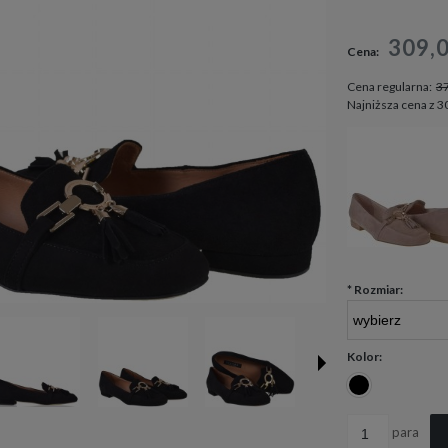
Cena nie zawiera ewen
309,
Cena:
płatności
Cena regularna:
37
Najniższa cena z 3
*
Rozmiar:
Kolor:
para