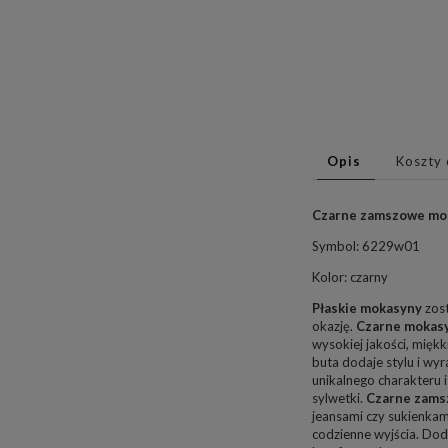
Opis
Koszty
Czarne zamszowe moka
Symbol: 6229w01
Kolor: czarny
Płaskie mokasyny
zost
okazję.
Czarne mokas
wysokiej jakości, mięk
buta dodaje stylu i wy
unikalnego charakteru i
sylwetki.
Czarne zams
jeansami czy sukienkam
codzienne wyjścia. Doda