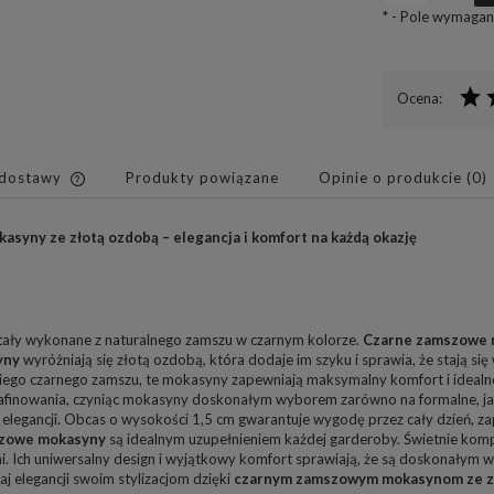
*
- Pole wymagan
Ocena:
 dostawy
Produkty powiązane
Opinie o produkcie (0)
Cena nie zawiera ewentualnych
syny ze złotą ozdobą – elegancja i komfort na każdą okazję
kosztów płatności
ały wykonane z naturalnego zamszu w czarnym kolorze.
Czarne zamszowe
yny
wyróżniają się złotą ozdobą, która dodaje im szyku i sprawia, że stają s
kiego czarnego zamszu, te mokasyny zapewniają maksymalny komfort i ideal
rafinowania, czyniąc mokasyny doskonałym wyborem zarówno na formalne, jak
 elegancji. Obcas o wysokości 1,5 cm gwarantuje wygodę przez cały dzień, za
zowe mokasyny
są idealnym uzupełnieniem każdej garderoby. Świetnie komp
i. Ich uniwersalny design i wyjątkowy komfort sprawiają, że są doskonałym
j elegancji swoim stylizacjom dzięki
czarnym zamszowym mokasynom ze z