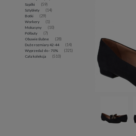
Szpilki
(59)
Sztyblety
(14)
Botki
(29)
Workery
(1)
Mokasyny
(10)
Półbuty
(7)
Obuwie ślubne
(28)
Duże rozmiary 42-44
(14)
Wyprzedaż do - 70%
(321)
Cała kolekcja
(510)