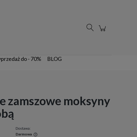
Zarejestruj się
Zaloguj się
przedaż do - 70%
BLOG
e zamszowe moksyny
obą
Dostawa:
Darmowa