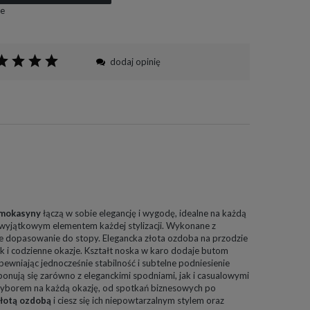
e
dodaj opinię
 mokasyny
łączą w sobie elegancję i wygodę, idealne na każdą
ię wyjątkowym elementem każdej stylizacji. Wykonane z
ne dopasowanie do stopy. Elegancka złota ozdoba na przodzie
 i codzienne okazje. Kształt noska w karo dodaje butom
pewniając jednocześnie stabilność i subtelne podniesienie
onują się zarówno z eleganckimi spodniami, jak i casualowymi
 wyborem na każdą okazję, od spotkań biznesowych po
łotą ozdobą
i ciesz się ich niepowtarzalnym stylem oraz