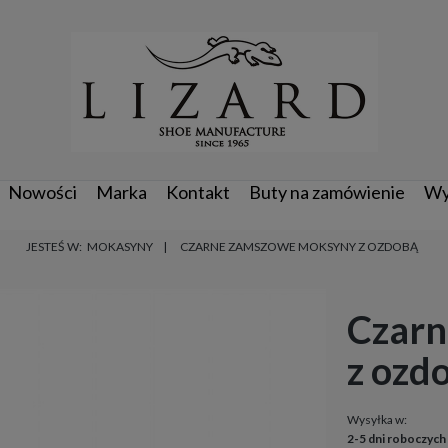
Nowości
Marka
Kontakt
Buty na zamówienie
Wy
JESTEŚ W:
MOKASYNY
CZARNE ZAMSZOWE MOKSYNY Z OZDOBĄ
Czarn
z ozd
Wysyłka w:
2-5 dni roboczych