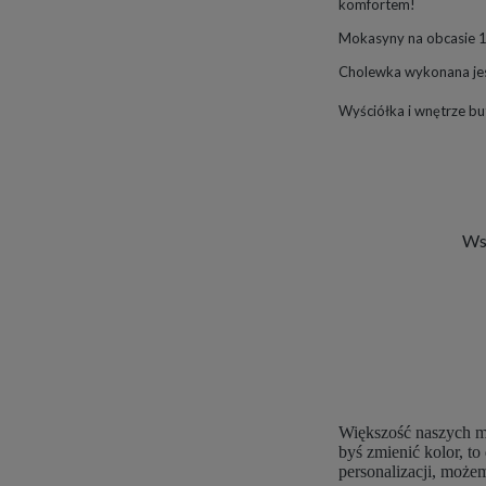
komfortem!
Mokasyny na obcasie 
Cholewka wykonana jest
Wyściółka i wnętrze b
Wsz
Większość naszych mo
byś zmienić kolor, t
personalizacji, moż