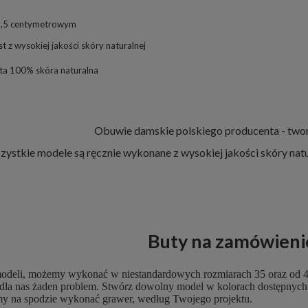
1,5 centymetrowym
 z wysokiej jakości skóry naturalnej
uta 100% skóra naturalna
Obuwie damskie polskiego producenta - twor
ystkie modele są ręcznie wykonane z wysokiej jakości skóry natu
Buty na zamówieni
deli, możemy wykonać w niestandardowych rozmiarach 35 oraz od 42 do
o dla nas żaden problem. Stwórz dowolny model w kolorach dostępnych n
emy na spodzie wykonać grawer, według Twojego projektu.