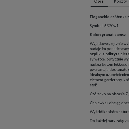
Opis
Koszty
Eleganckie czółenka 
Symbol: 6370w1
Kolor: granat zamsz
Wyjątkowe, ręcznie w
nadaje im ponadczasowy
szpilki z odkrytą pięt
sylwetkę, optycznie wy
nadają butom lekkości
gwarantują doskonałe d
idealnym uzupełnieniem
element garderoby, któ
styl!
Czółenko na obcasie 
Cholewka i obciąg obca
Wyściółka skóra natur
Do każdej pary załącz