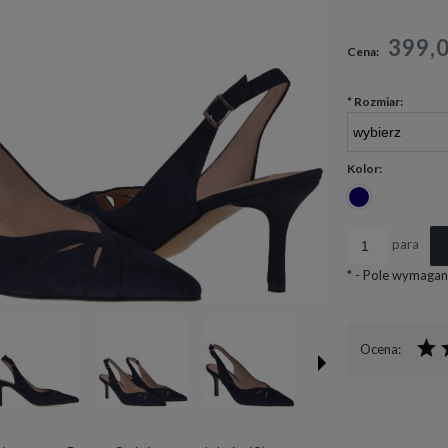
Cena nie zawiera ewen
399,
Cena:
płatności
*
Rozmiar:
Kolor:
para
*
- Pole wymagan
Ocena: