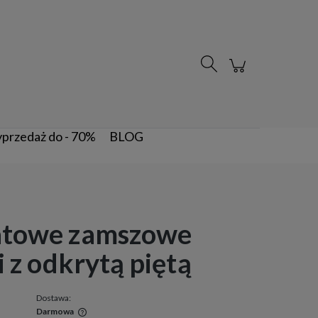
Zarejestruj się
Zaloguj się
przedaż do - 70%
BLOG
atowe zamszowe
i z odkrytą piętą
Dostawa:
Darmowa