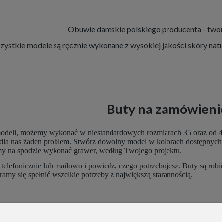
Obuwie damskie polskiego producenta - twor
ystkie modele są ręcznie wykonane z wysokiej jakości skóry natu
Buty na zamówieni
deli, możemy wykonać w niestandardowych rozmiarach 35 oraz od 42 do
o dla nas żaden problem. Stwórz dowolny model w kolorach dostępnych n
emy na spodzie wykonać grawer, według Twojego projektu.
i telefonicznie lub mailowo i powiedz, czego potrzebujesz. Buty są r
aramy się spełnić wszelkie potrzeby z największą starannością.