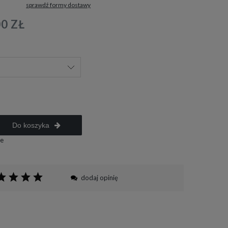
sprawdź formy dostawy
tualnych kosztów
00 ZŁ
Do koszyka
e
dodaj opinię