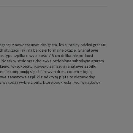
legancji z nowoczesnym designem. Ich subtelny odcień granatu
ylizacji, jak i na bardziej formalne okazje.
Granatowe
as typu szpilka o wysokości 7,5 cm delikatnie podnosi
eń. Nosek w szpic oraz cholewka ozdobiona subtelnym ażurem
iękkiego, wysokogatunkowego zamszu
granatowe szpilki
wietnie komponują się z biurowym dress codem – będą
we zamszowe szpilki z odkrytą piętą
to niezawodny
ę z wygodą i wybierz buty, które podkreślą Twój wyjątkowy