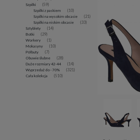
Szpilki
(59)
Szpilki z paskiem
(10)
Szpilki na wysokim obcasie
(21)
Szpilki na niskim obcasie
(33)
Sztyblety
(14)
Botki
(29)
Workery
(1)
Mokasyny
(10)
Półbuty
(7)
Obuwie ślubne
(28)
Duże rozmiary 42-44
(14)
Wyprzedaż do - 70%
(321)
Cała kolekcja
(510)