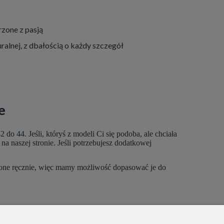
zone z pasją
ralnej, z dbałością o każdy szczegół
e
 44. Jeśli, któryś z modeli Ci się podoba, ale chciała
a naszej stronie. Jeśli potrzebujesz dodatkowej
obione ręcznie, więc mamy możliwość dopasować je do