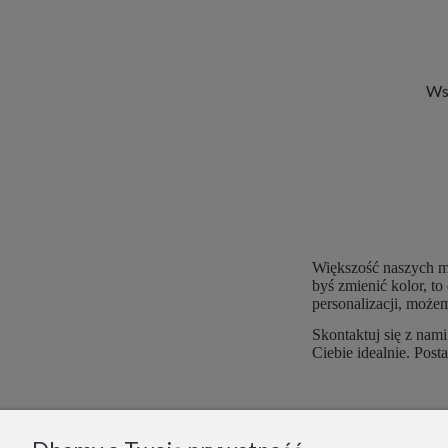
Wsz
Większość naszych mo
byś zmienić kolor, t
personalizacji, moż
Skontaktuj się z nam
Ciebie idealnie. Post