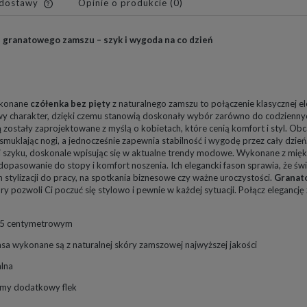
 dostawy
Opinie o produkcie (0)
Cena nie zawiera ewentualnych
z granatowego zamszu – szyk i wygoda na co dzień
kosztów płatności
ykonane
czółenka bez pięty
z naturalnego zamszu to połączenie klasycznej e
 charakter, dzięki czemu stanowią doskonały wybór zarówno do codziennych st
ą
zostały zaprojektowane z myślą o kobietach, które cenią komfort i styl. Obc
smuklając nogi, a jednocześnie zapewnia stabilność i wygodę przez cały dzi
 i szyku, doskonale wpisując się w aktualne trendy modowe. Wykonane z m
opasowanie do stopy i komfort noszenia. Ich elegancki fason sprawia, że ś
 stylizacji do pracy, na spotkania biznesowe czy ważne uroczystości.
Granato
ry pozwoli Ci poczuć się stylowo i pewnie w każdej sytuacji. Połącz elegancj
7,5 centymetrowym
sa wykonane są z naturalnej skóry zamszowej najwyższej jakości
alna
amy dodatkowy flek