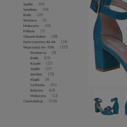
Szpilki
(59)
Sztyblety
(14)
Botki
(29)
Workery
(1)
Mokasyny
(10)
Półbuty
(7)
Obuwie ślubne
(28)
Duże rozmiary 42-44
(14)
Wyprzedaż do - 70%
(321)
Sneakersy
(0)
Botki
(59)
Kozaki
(27)
Szpilki
(37)
Sandały
(70)
Klapki
(9)
Czółenka
(55)
Baleriny
(63)
Mokasyny
(13)
Cała kolekcja
(510)