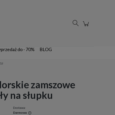
Zarejestruj się
Zaloguj się
przedaż do - 70%
BLOG
KU
Morskie zamszowe
ły na słupku
Dostawa:
Darmowa