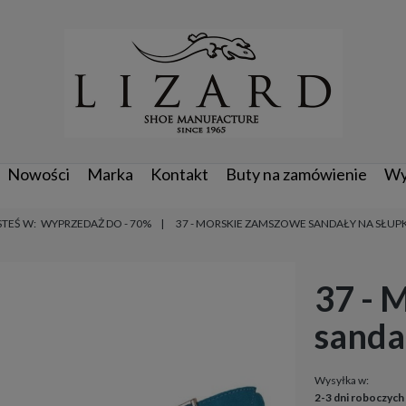
Nowości
Marka
Kontakt
Buty na zamówienie
Wy
STEŚ W:
WYPRZEDAŻ DO - 70%
37 - MORSKIE ZAMSZOWE SANDAŁY NA SŁUP
37 - 
sanda
Wysyłka w:
2-3 dni roboczych