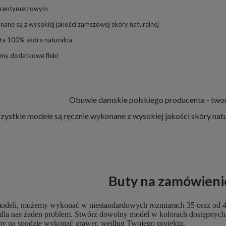
6 centymetrowym
ane są z wysokiej jakości zamszowej skóry naturalnej
uta 100% skóra naturalna
amy dodatkowe fleki
Obuwie damskie polskiego producenta - twor
ystkie modele są ręcznie wykonane z wysokiej jakości skóry natu
Buty na zamówieni
deli, możemy wykonać w niestandardowych rozmiarach 35 oraz od 42 do
o dla nas żaden problem. Stwórz dowolny model w kolorach dostępnych n
emy na spodzie wykonać grawer, według Twojego projektu.