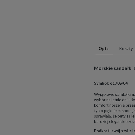
Opis
Koszty
Morskie sandałki 
Symbol: 6170w04
Wyjątkowe
sandałki n
wybór na letnie dni – ś
komfort noszenia przez 
tylko pięknie eksponuj
sprawiają, że buty są l
bardziej eleganckie zes
Podkreśl swój styl z 