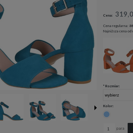
Cena nie zawiera ewen
319,
Cena:
płatności
Cena regularna:
38
Najniższa cena od
*
Rozmiar:
Kolor:
para