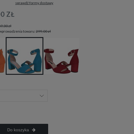
sprawdź formy dostawy
tualnych kosztów
00 ZŁ
9,00 zł
 wprowadzenia towaru:
299,00 zł
Do koszyka