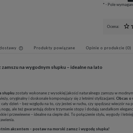
*
- Pole wymagan
Ocena:
 dostawy
Produkty powiązane
Opinie o produkcie (0)
Cena nie zawiera ewentualnych
z zamszu na wygodnym słupku – idealne na lato
kosztów płatności
a słupku
zostały wykonane z wysokiej jakości naturalnego zamszu w modnym, 
wieży, oryginalny i doskonale komponujący się z letnimi stylizacjami.
Obcas o 
cały dzień – bez względu na to, czy jesteś w ruchu, czy spędzasz wieczór na p
ą nogę, ale też gwarantują dobre trzymanie stopy i dodają sandałkom elegan
ekkie i przewiewne – idealne na ciepłe dni. To połączenie stylu, wygody i letni
tawienia.
letnim akcentem – postaw na morski zamsz i wygodę słupka!