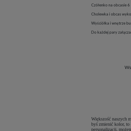
Czółenko na obcasie 
Cholewka i obcas wykon
Wyściółka i wnętrze b
Do każdej pary załącz
Wsz
Większość naszych mo
byś zmienić kolor, t
personalizacji, moż