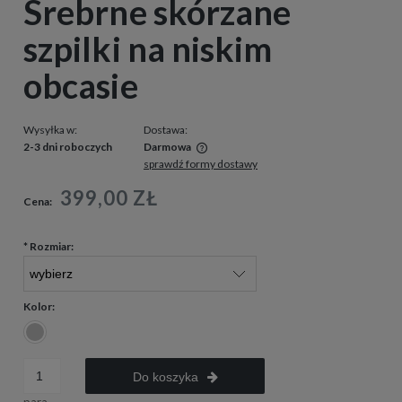
Srebrne skórzane
szpilki na niskim
obcasie
Wysyłka w:
Dostawa:
2-3 dni roboczych
Darmowa
sprawdź formy dostawy
Cena nie zawiera ewentualnych kosztów płatności
399,00 ZŁ
Cena:
*
Rozmiar:
Kolor:
Do koszyka