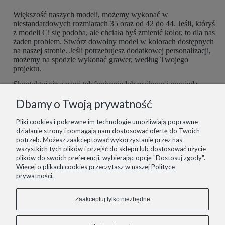
Większość naszych modeli, możemy wykonać w
niestandardowych rozmiarach 35 oraz od 42 do 44. Jeśli, któryś
z modeli Ci się podoba, ale chciała byś zmienić kolor, to dla nas
żaden problem. Stwórz dowolny model w kolorach dostępnych
na naszej stronie. Jeśli potrzebujesz dodatkowej personalizacji,
możemy na spodzie wykonać grawer, według Twojego
projektu.
Skontaktuj się z nami telefonicznie lub mailowo i powiedz,
czego potrzebujesz. Buty są robione ręcznie, więc mamy
Dbamy o Twoją prywatność
możliwość dopasować je do Ciebie idealnie. Postaramy się
spełnić wszelkie potrzeby z największą starannością.
Pliki cookies i pokrewne im technologie umożliwiają poprawne
działanie strony i pomagają nam dostosować ofertę do Twoich
potrzeb. Możesz zaakceptować wykorzystanie przez nas
wszystkich tych plików i przejść do sklepu lub dostosować użycie
plików do swoich preferencji, wybierając opcję "Dostosuj zgody".
informacje
Więcej o plikach cookies przeczytasz w naszej Polityce
prywatności.
pomoc
Zaakceptuj tylko niezbędne
zakupy