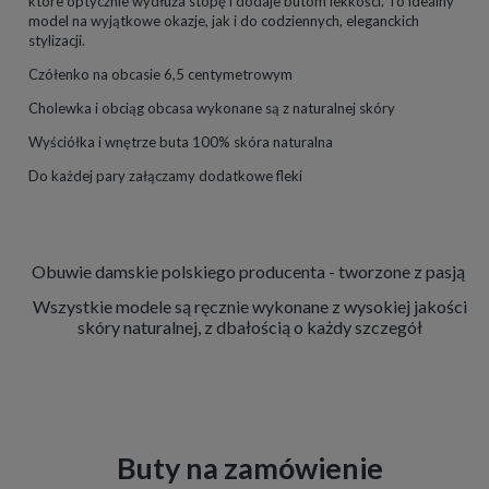
które optycznie wydłuża stopę i dodaje butom lekkości. To idealny
model na wyjątkowe okazje, jak i do codziennych, eleganckich
stylizacji.
Czółenko na obcasie 6,5 centymetrowym
Cholewka i obciąg obcasa wykonane są z naturalnej skóry
Wyściółka i wnętrze buta 100% skóra naturalna
Do każdej pary załączamy dodatkowe fleki
Obuwie damskie polskiego producenta - tworzone z pasją
Wszystkie modele są ręcznie wykonane z wysokiej jakości
skóry naturalnej, z dbałością o każdy szczegół
Buty na zamówienie