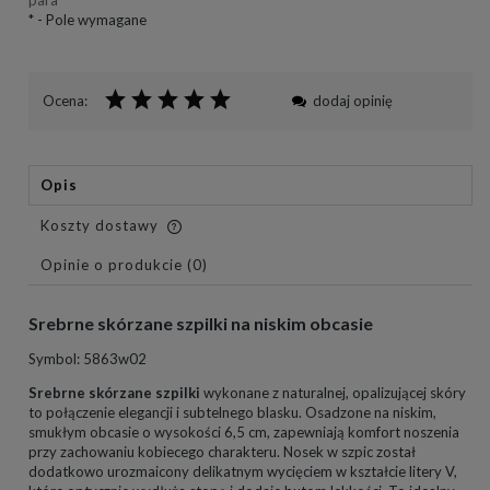
para
*
- Pole wymagane
Ocena:
dodaj opinię
Opis
Koszty dostawy
Cena nie zawiera ewentualnych kosztów płatności
Opinie o produkcie (0)
Srebrne skórzane szpilki na niskim obcasie
Symbol: 5863w02
Srebrne skórzane szpilki
wykonane z naturalnej, opalizującej skóry
to połączenie elegancji i subtelnego blasku. Osadzone na niskim,
smukłym obcasie o wysokości 6,5 cm, zapewniają komfort noszenia
przy zachowaniu kobiecego charakteru. Nosek w szpic został
dodatkowo urozmaicony delikatnym wycięciem w kształcie litery V,