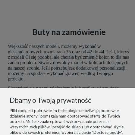
Buty na zamówienie
Większość naszych modeli, możemy wykonać w
niestandardowych rozmiarach 35 oraz od 42 do 44. Jeśli, któryś
z modeli Ci się podoba, ale chciała byś zmienić kolor, to dla nas
żaden problem. Stwórz dowolny model w kolorach dostępnych
na naszej stronie. Jeśli potrzebujesz dodatkowej personalizacji,
możemy na spodzie wykonać grawer, według Twojego
projektu.
Skontaktuj się z nami telefonicznie lub mailowo i powiedz,
czego potrzebujesz. Buty są robione ręcznie, więc mamy
Dbamy o Twoją prywatność
możliwość dopasować je do Ciebie idealnie. Postaramy się
spełnić wszelkie potrzeby z największą starannością.
Pliki cookies i pokrewne im technologie umożliwiają poprawne
działanie strony i pomagają nam dostosować ofertę do Twoich
potrzeb. Możesz zaakceptować wykorzystanie przez nas
wszystkich tych plików i przejść do sklepu lub dostosować użycie
plików do swoich preferencji, wybierając opcję "Dostosuj zgody".
informacje