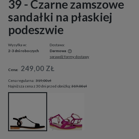
39 - Czarne zamszowe
sandałki na płaskiej
podeszwie
Wysyłka w:
Dostawa:
2-3 dni roboczych
Darmowa
sprawdź formy dostawy
Cena nie zawiera ewentualnych kosztów płatności
249,00 ZŁ
Cena:
Cena regularna:
319,00 zł
Najniższa cena z 30 dni przed obniżką:
319,00 zł