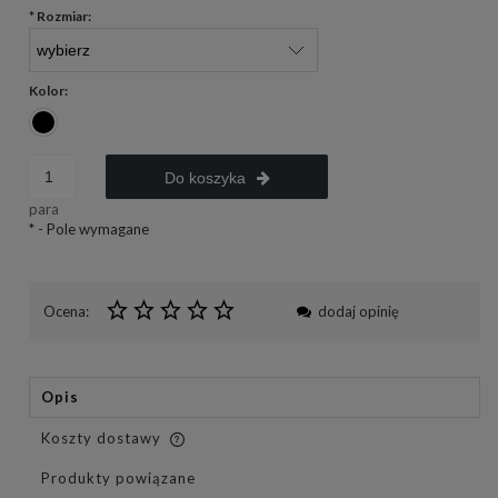
*
Rozmiar:
Kolor:
Do koszyka
para
*
- Pole wymagane
Ocena:
dodaj opinię
Opis
Koszty dostawy
Cena nie zawiera ewentualnych kosztów płatności
Produkty powiązane