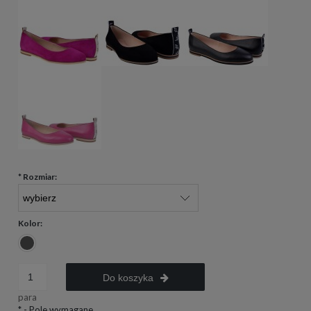
*
Rozmiar:
Kolor:
Do koszyka
para
*
- Pole wymagane