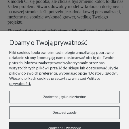
z modeli Ci się podoba, ale chciała byś zmienić kolor, to dla nas
żaden problem. Stwórz dowolny model w kolorach dostępnych
na naszej stronie. Jeśli potrzebujesz dodatkowej personalizacji,
możemy na spodzie wykonać grawer, według Twojego
projektu.
Skontaktuj się z nami telefonicznie lub mailowo i powiedz,
czego potrzebujesz. Buty są robione ręcznie, więc mamy
Dbamy o Twoją prywatność
możliwość dopasować je do Ciebie idealnie. Postaramy się
spełnić wszelkie potrzeby z największą starannością.
Pliki cookies i pokrewne im technologie umożliwiają poprawne
działanie strony i pomagają nam dostosować ofertę do Twoich
potrzeb. Możesz zaakceptować wykorzystanie przez nas
wszystkich tych plików i przejść do sklepu lub dostosować użycie
plików do swoich preferencji, wybierając opcję "Dostosuj zgody".
informacje
Więcej o plikach cookies przeczytasz w naszej Polityce
prywatności.
pomoc
Zaakceptuj tylko niezbędne
zakupy
Dostosuj zgody
Zaakceptuj wszystkie