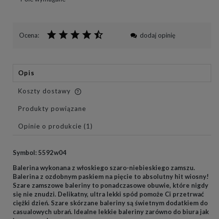
Ocena:
dodaj opinię
Opis
Koszty dostawy
Cena nie zawiera ewentualnych kosztów płatności
Produkty powiązane
Opinie o produkcie (1)
Symbol: 5592w04
Balerina wykonana z włoskiego szaro-niebieskiego zamszu.
Balerina z
ozdobnym paskiem na pięcie to absolutny hit wiosny!
Szare zamszowe baleriny to ponadczasowe obuwie, które nigdy
się nie znudzi. Delikatny, ultra lekki spód pomoże Ci przetrwać
ciężki dzień. Szare skórzane baleriny są świetnym dodatkiem do
casualowych ubrań. Idealne lekkie baleriny zarówno do biura jak