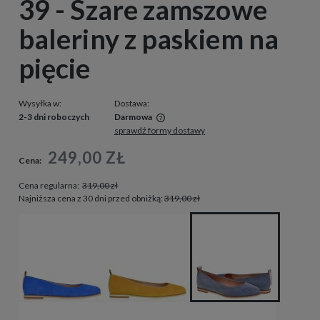
39 - Szare zamszowe
baleriny z paskiem na
pięcie
Wysyłka w:
Dostawa:
2-3 dni roboczych
Darmowa
sprawdź formy dostawy
Cena nie zawiera ewentualnych kosztów płatności
249,00 ZŁ
Cena:
Cena regularna:
319,00 zł
Najniższa cena z 30 dni przed obniżką:
319,00 zł