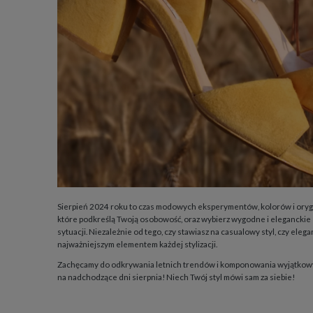
Sierpień 2024 roku to czas modowych eksperymentów, kolorów i orygina
które podkreślą Twoją osobowość, oraz wybierz wygodne i eleganckie 
sytuacji. Niezależnie od tego, czy stawiasz na casualowy styl, czy elega
najważniejszym elementem każdej stylizacji.
Zachęcamy do odkrywania letnich trendów i komponowania wyjątkowyc
na nadchodzące dni sierpnia! Niech Twój styl mówi sam za siebie!