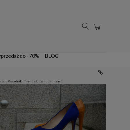
Zarejestruj się
Zaloguj się
przedaż do - 70%
BLOG
ości
,
Poradniki
,
Trendy
,
Blog
autor:
lizard