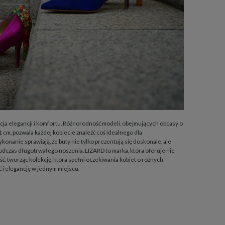
ja elegancji i komfortu. Różnorodność modeli, obejmujących obcasy o
cm, pozwala każdej kobiecie znaleźć coś idealnego dla
konanie sprawiają, że buty nie tylko prezentują się doskonale, ale
dczas długotrwałego noszenia. LIZARD to marka, która oferuje nie
ść, tworząc kolekcję, która spełni oczekiwania kobiet o różnych
 i elegancję w jednym miejscu.