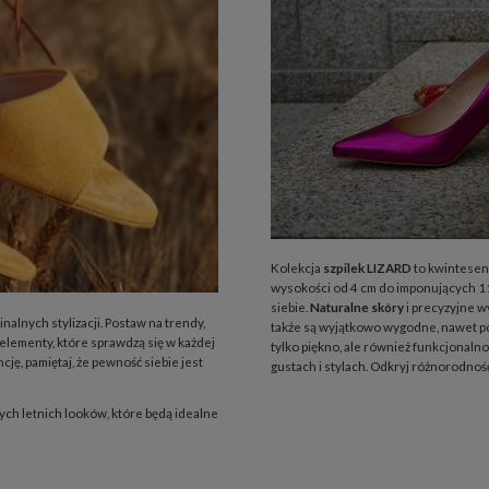
Kolekcja
szpilek LIZARD
to kwintesenc
wysokości od 4 cm do imponujących 11 
siebie.
Naturalne skóry
i precyzyjne wy
lnych stylizacji. Postaw na trendy,
także są wyjątkowo wygodne, nawet po
elementy, które sprawdzą się w każdej
tylko piękno, ale również funkcjonalno
ncję, pamiętaj, że pewność siebie jest
gustach i stylach. Odkryj różnorodność
h letnich looków, które będą idealne