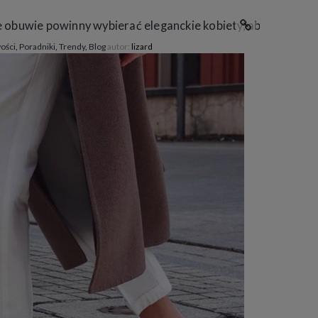
ie obuwie powinny wybierać eleganckie kobiety, aby wygląda
ości
,
Poradniki
,
Trendy
,
Blog
autor:
lizard