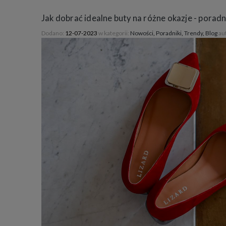
Jak dobrać idealne buty na różne okazje - poradn
Dodano:
12-07-2023
w kategorii:
Nowości
,
Poradniki
,
Trendy
,
Blog
au