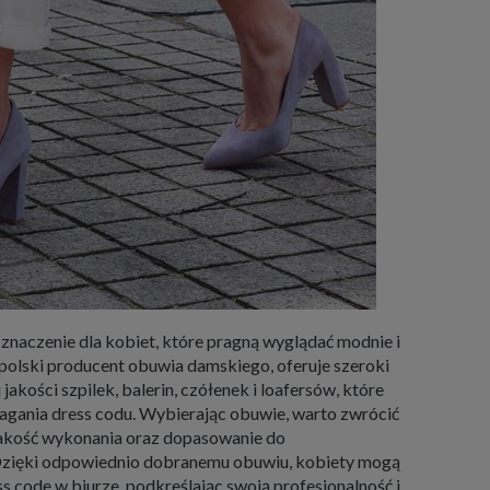
znaczenie dla kobiet, które pragną wyglądać modnie i
o polski producent obuwia damskiego, oferuje szeroki
jakości szpilek, balerin, czółenek i loafersów, które
agania dress codu. Wybierając obuwie, warto zwrócić
jakość wykonania oraz dopasowanie do
 Dzięki odpowiednio dobranemu obuwiu, kobiety mogą
s code w biurze, podkreślając swoją profesjonalność i