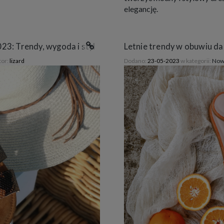
elegancję.
23: Trendy, wygoda i styl
Letnie trendy w obuwiu dam
tor:
lizard
Dodano:
23-05-2023
w kategorii:
Now