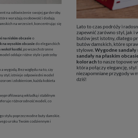
ment na odświeżenie swojej garderoby.
które wyrażają osobowość i dodają
amskich na wrzesień, koncentrując się
Lato to czas podróży i rados
zapewnić zarówno styl, jak 
butów jest istotny, dlatego 
ki na niskim obcasie
o
butów damskich, które sprawią
ek na wysokim obcasie
do eleganckich
stylowe.
Wygodne sandały 
m wokół kostki
, po wszechstronne
 model oddaje różne style i potrzeby
sandały na płaskim obcasi
kolorach
to nasze topowe wyb
która połączy elegancję, sty
a wygodą. Bez względu na to, czy
niezapomniane przygody w m
y styl, istnieje odpowiedni model
dziś!
wzorom i zdobieniom, każda kobieta
e wyprofilowaną wkładką i stabilnym
oferuje różnorodność modeli, co
o stylu poprzez modne buty damskie.
owego uroku Twoim codziennym i