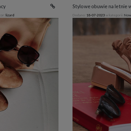
acy
Stylowe obuwie na letnie 
tor:
lizard
Dodano:
18-07-2023
w kategorii:
Now