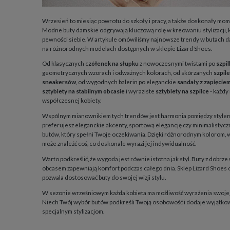
Wrzesień to miesiąc powrotu do szkoły i pracy, a także doskonały mo
Modne buty damskie odgrywają kluczową rolę w kreowaniu stylizacji, 
pewności siebie. W artykule omówiliśmy najnowsze trendy w butach d
na różnorodnych modelach dostępnych w sklepie Lizard Shoes.
Od klasycznych c
zółenek na słupku
z nowoczesnymi twistami po
szpil
geometrycznych wzorach i odważnych kolorach, od skórzanych
szpil
sneakersów
, od wygodnych balerin po eleganckie
sandały z zapięcie
sztyblety na stabilnym obcasie
i wyraziste
sztyblety na szpilce
- każdy
współczesnej kobiety.
Wspólnym mianownikiem tych trendów jest harmonia pomiędzy stylem 
preferujesz eleganckie akcenty, sportową elegancję czy minimalistyczn
butów, który spełni Twoje oczekiwania. Dzięki różnorodnym kolorom, 
może znaleźć coś, co doskonale wyrazi jej indywidualność.
Warto podkreślić, że wygoda jest równie istotna jak styl. Buty z dobrz
obcasem zapewniają komfort podczas całego dnia. Sklep Lizard Shoes 
pozwala dostosować buty do swojej wizji stylu.
W sezonie wrześniowym każda kobieta ma możliwość wyrażenia swojeg
Niech Twój wybór butów podkreśli Twoją osobowość i dodaje wyjątk
specjalnym stylizacjom.