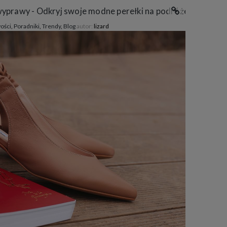
wyprawy - Odkryj swoje modne perełki na podróże!
ości
,
Poradniki
,
Trendy
,
Blog
autor:
lizard