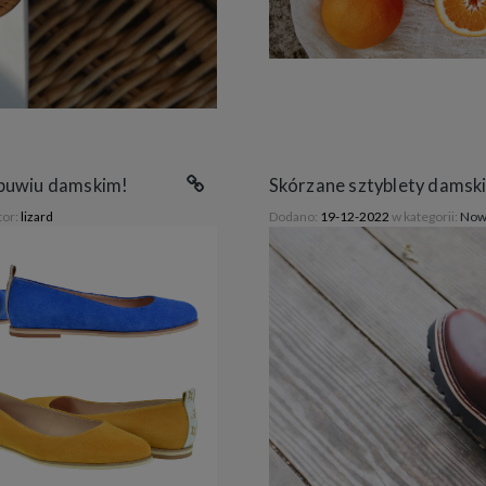
buwiu damskim!
Skórzane sztyblety damski
tor:
lizard
Dodano:
19-12-2022
w kategorii:
Now