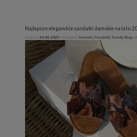
Najlepsze eleganckie sandałki damskie na lato 20
Dodano:
26-06-2023
w kategorii:
Nowości
,
Poradniki
,
Trendy
,
Blog
au