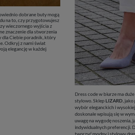
dpowiednio dobrane buty mogą
lędu na to, czy przygotowujesz
czy wieczornego wyjścia z
ne znaczenie dla stworzenia
dla Ciebie poradnik, który
e. Odkryj z nami świat
oją elegancję w każdej
Dress code w biurze ma duże 
stylowo. Sklep
LIZARD
, jak
wybór eleganckich i wysokiej 
doskonale wpisują się w wym
uwagę na wygodę noszenia, 
indywidualnych preferencji.
tworzyć modny i stylowy dres