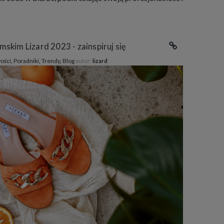
skim Lizard 2023 - zainspiruj się
ości
,
Poradniki
,
Trendy
,
Blog
autor:
lizard